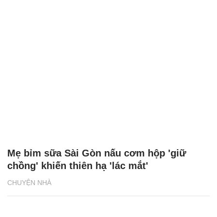
Mẹ bỉm sữa Sài Gòn nấu cơm hộp 'giữ
chồng' khiến thiên hạ 'lác mắt'
CHUYỆN NHÀ