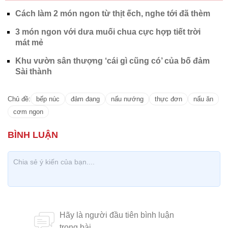
Cách làm 2 món ngon từ thịt ếch, nghe tới đã thèm
3 món ngon với dưa muối chua cực hợp tiết trời
mát mẻ
Khu vườn sân thượng ‘cái gì cũng có’ của bố đảm
Sài thành
Chủ đề:
bếp núc
đảm đang
nấu nướng
thực đơn
nấu ăn
cơm ngon