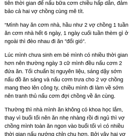
tiên thời gian để nấu bữa cơm chiều hấp dẫn, đảm
bảo cả hai vợ chồng cùng mê tít.
“Mình hay ăn cơm nhà, hầu như 2 vợ chồng 1 tuần
ăn cơm nhà hết 6 ngày, 1 ngày cuối tuần thèm gì ở
ngoài thì đèo nhau đi ăn ''đổi gió''.
Lúc mình chưa sinh em bé mình có nhiều thời gian
hơn nên thường ngày 3 cữ mình đều nấu cơm 2
đứa ăn. Tối chuẩn bị nguyên liệu, sáng dậy sớm
nấu đồ ăn sáng và nấu cơm trưa cho 2 vợ chồng
mang theo lên công ty, chiều mình đi làm về sớm
nên tranh thủ nấu cơm đợi chồng về ăn cùng.
Thường thì nhà mình ăn không có khoa học lắm,
thay vì buổi tối nên ăn nhẹ nhàng rồi đi ngủ thì vợ
chồng mình toàn ăn ngon vào buổi tối vì có nhiều
thời gian nấu nướng chỉn chu hơn. Bởi vậy hai vợ