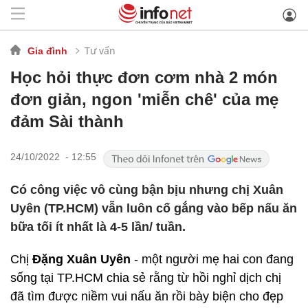
Tư vấn
Gia đình
Học hỏi thực đơn cơm nhà 2 món
đơn giản, ngon 'miễn chê' của mẹ
đảm Sài thành
24/10/2022 - 12:55
Có công việc vô cùng bận bịu nhưng chị Xuân
Uyên (TP.HCM) vẫn luôn cố gắng vào bếp nấu ăn
bữa tối ít nhất là 4-5 lần/ tuần.
Chị
Đặng Xuân Uyên
- một người mẹ hai con đang
sống tại TP.HCM chia sẻ rằng từ hồi nghỉ dịch chị
đã tìm được niềm vui nấu ăn rồi bày biện cho đẹp