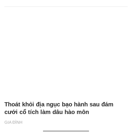
Thoát khỏi địa ngục bạo hành sau đám
cưới cổ tích làm dâu hào môn
GIA ĐÌNH
XEM THÊM BÀI VIẾT