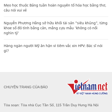
Mẹo học thuộc Bảng tuần hoàn nguyên tố hóa học bằng thơ,
câu nói vui vẻ
Nguyễn Phương Hằng sở hữu khối tài sản "siêu khủng", từng
khoe sổ đỏ tính bằng cân, mắng cựu mẫu 'không có nổi
nghìn tỷ'
Hàng ngàn người Mỹ ân hận vì tiêm vắc xin HPV: Bác sĩ nói
gì?
CHUYÊN TRANG CỦA BÁO
Tòa soạn: Tòa nhà Cục Tần Số, 115 Trần Duy Hưng Hà Nội
Giấy phép hoạt động báo chí: Số 09/GP-BTTTT, Bộ Thông tin và