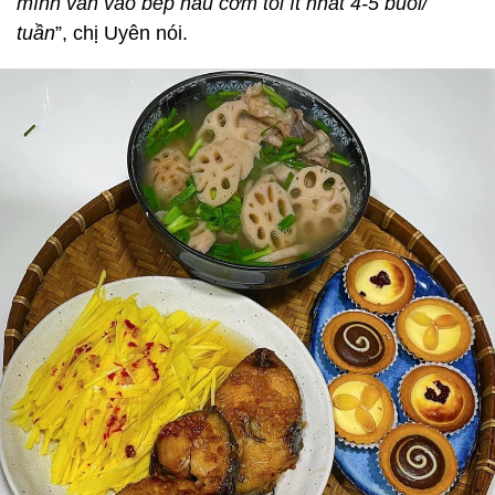
mình vẫn vào bếp nấu cơm tối ít nhất 4-5 buổi/
tuần
”, chị Uyên nói.