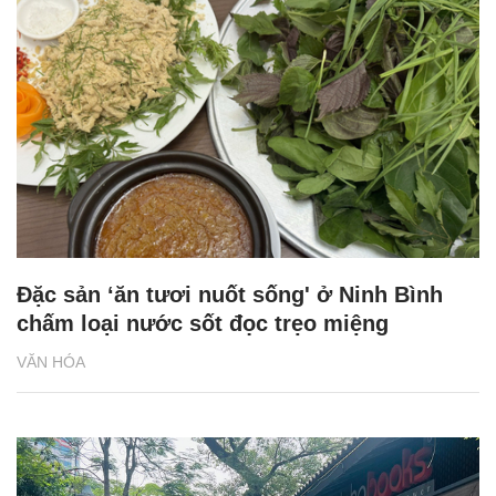
Đặc sản ‘ăn tươi nuốt sống' ở Ninh Bình
chấm loại nước sốt đọc trẹo miệng
VĂN HÓA