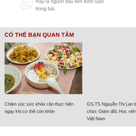
CÓ THỂ BẠN QUAN TÂM
Chăm sóc sức khỏe cần thực hiện
GS.TS Nguyễn Thị Lan ti
ngay khi cơ thể còn khỏe
chức Giám đốc Học viện
Việt Nam