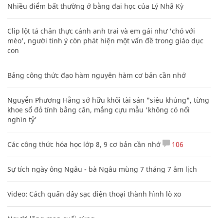
Nhiều điểm bất thường ở bằng đại học của Lý Nhã Kỳ
Clip lột tả chân thực cảnh anh trai và em gái như 'chó với
mèo', người tinh ý còn phát hiện một vấn đề trong giáo dục
con
Bảng công thức đạo hàm nguyên hàm cơ bản cần nhớ
Nguyễn Phương Hằng sở hữu khối tài sản "siêu khủng", từng
khoe sổ đỏ tính bằng cân, mắng cựu mẫu 'không có nổi
nghìn tỷ'
Các công thức hóa học lớp 8, 9 cơ bản cần nhớ
106
Sự tích ngày ông Ngâu - bà Ngâu mùng 7 tháng 7 âm lịch
Video: Cách quấn dây sạc điện thoại thành hình lò xo