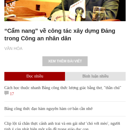
“Cẩm nang” về công tác xây dựng Đảng
trong Công an nhân dân
VĂN HÓA
XEM THÊM BÀI VIẾT
Đọc nhiều
Bình luận nhiều
Cách học thuộc nhanh Bảng công thức lượng giác bằng thơ, "thần chú"
17
Bảng công thức đạo hàm nguyên hàm cơ bản cần nhớ
Clip lột tả chân thực cảnh anh trai và em gái như 'chó với mèo', người
tinh ý còn phát hiện một vấn đề trong giáo dục con