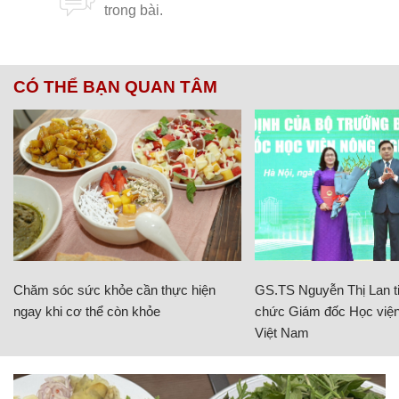
CÓ THỂ BẠN QUAN TÂM
Chăm sóc sức khỏe cần thực hiện
GS.TS Nguyễn Thị Lan ti
ngay khi cơ thể còn khỏe
chức Giám đốc Học viện
Việt Nam