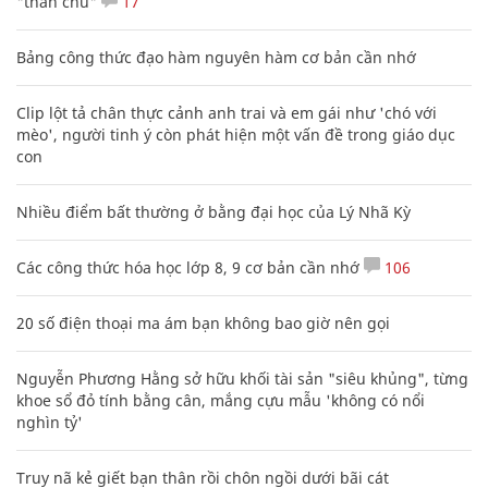
"thần chú"
17
Bảng công thức đạo hàm nguyên hàm cơ bản cần nhớ
Clip lột tả chân thực cảnh anh trai và em gái như 'chó với
mèo', người tinh ý còn phát hiện một vấn đề trong giáo dục
con
Nhiều điểm bất thường ở bằng đại học của Lý Nhã Kỳ
Các công thức hóa học lớp 8, 9 cơ bản cần nhớ
106
20 số điện thoại ma ám bạn không bao giờ nên gọi
Nguyễn Phương Hằng sở hữu khối tài sản "siêu khủng", từng
khoe sổ đỏ tính bằng cân, mắng cựu mẫu 'không có nổi
nghìn tỷ'
Truy nã kẻ giết bạn thân rồi chôn ngồi dưới bãi cát