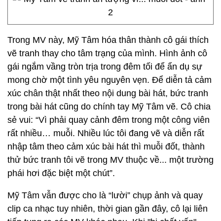
Trong MV này, Mỹ Tâm hóa thân thành cô gái thích
vẽ tranh thay cho tâm trạng của mình. Hình ảnh cô
gái ngắm vầng tròn trịa trong đêm tối để ẩn dụ sự
mong chờ một tình yêu nguyên vẹn. Để diễn tả cảm
xúc chân thật nhất theo nội dung bài hát, bức tranh
trong bài hát cũng do chính tay Mỹ Tâm vẽ. Cô chia
sẻ vui: “Vì phải quay cảnh đêm trong một công viên
rất nhiều… muỗi. Nhiều lúc tôi đang vẽ và diễn rất
nhập tâm theo cảm xúc bài hát thì muỗi đốt, thành
thử bức tranh tôi vẽ trong MV thuộc về... một trường
phái hơi đặc biệt một chút”.
Mỹ Tâm vẫn được cho là “lười” chụp ảnh và quay
clip ca nhạc tuy nhiên, thời gian gần đây, cô lại liên