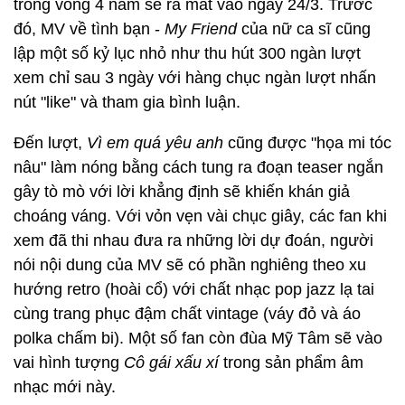
trong vòng 4 năm sẽ ra mắt vào ngày 24/3. Trước
đó, MV về tình bạn -
My Friend
của nữ ca sĩ cũng
lập một số kỷ lục nhỏ như thu hút 300 ngàn lượt
xem chỉ sau 3 ngày với hàng chục ngàn lượt nhấn
nút "like" và tham gia bình luận.
Đến lượt,
Vì em quá yêu anh
cũng được "họa mi tóc
nâu" làm nóng bằng cách tung ra đoạn teaser ngắn
gây tò mò với lời khẳng định sẽ khiến khán giả
choáng váng. Với vỏn vẹn vài chục giây, các fan khi
xem đã thi nhau đưa ra những lời dự đoán, người
nói nội dung của MV sẽ có phần nghiêng theo xu
hướng retro (hoài cổ) với chất nhạc pop jazz lạ tai
cùng trang phục đậm chất vintage (váy đỏ và áo
polka chấm bi). Một số fan còn đùa Mỹ Tâm sẽ vào
vai hình tượng
Cô gái xấu xí
trong sản phẩm âm
nhạc mới này.