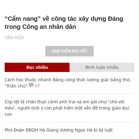
“Cẩm nang” về công tác xây dựng Đảng
trong Công an nhân dân
VĂN HÓA
XEM THÊM BÀI VIẾT
Đọc nhiều
Bình luận nhiều
Cách học thuộc nhanh Bảng công thức lượng giác bằng thơ,
"thần chú"
17
Clip lột tả chân thực cảnh anh trai và em gái như 'chó với
mèo', người tinh ý còn phát hiện một vấn đề trong giáo dục
con
Phó Đoàn ĐBQH Hà Giang Vương Ngọc Hà bị kỷ luật