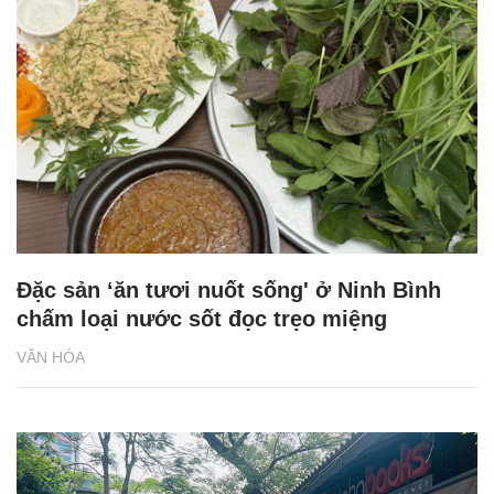
Đặc sản ‘ăn tươi nuốt sống' ở Ninh Bình
chấm loại nước sốt đọc trẹo miệng
VĂN HÓA