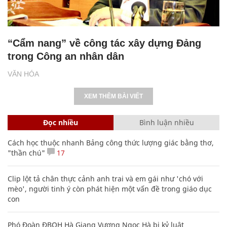
“Cẩm nang” về công tác xây dựng Đảng
trong Công an nhân dân
VĂN HÓA
XEM THÊM BÀI VIẾT
Đọc nhiều
Bình luận nhiều
Cách học thuộc nhanh Bảng công thức lượng giác bằng thơ,
"thần chú"
17
Clip lột tả chân thực cảnh anh trai và em gái như 'chó với
mèo', người tinh ý còn phát hiện một vấn đề trong giáo dục
con
Phó Đoàn ĐBQH Hà Giang Vương Ngọc Hà bị kỷ luật