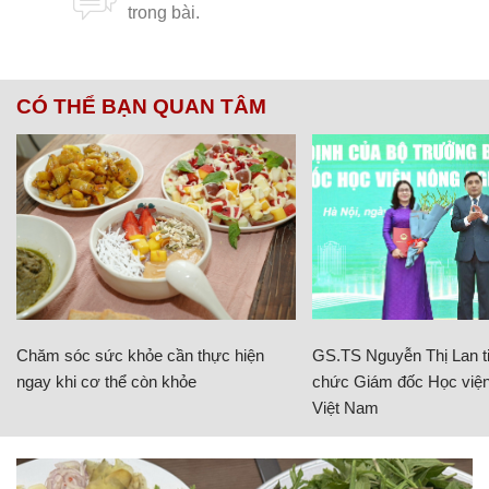
CÓ THỂ BẠN QUAN TÂM
Chăm sóc sức khỏe cần thực hiện
GS.TS Nguyễn Thị Lan ti
ngay khi cơ thể còn khỏe
chức Giám đốc Học viện
Việt Nam