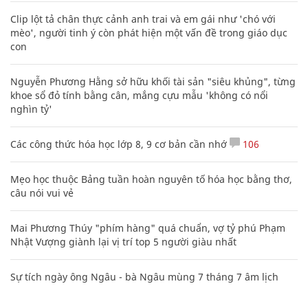
Clip lột tả chân thực cảnh anh trai và em gái như 'chó với
mèo', người tinh ý còn phát hiện một vấn đề trong giáo dục
con
Nguyễn Phương Hằng sở hữu khối tài sản "siêu khủng", từng
khoe sổ đỏ tính bằng cân, mắng cựu mẫu 'không có nổi
nghìn tỷ'
Các công thức hóa học lớp 8, 9 cơ bản cần nhớ
106
Mẹo học thuộc Bảng tuần hoàn nguyên tố hóa học bằng thơ,
câu nói vui vẻ
Mai Phương Thúy "phím hàng" quá chuẩn, vợ tỷ phú Phạm
Nhật Vượng giành lại vị trí top 5 người giàu nhất
Sự tích ngày ông Ngâu - bà Ngâu mùng 7 tháng 7 âm lịch