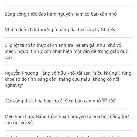
Bảng công thức đạo hàm nguyên hàm cơ bản cần nhớ
Nhiều điểm bất thường ở bằng đại học của Lý Nhã Kỳ
Clip lột tả chân thực cảnh anh trai và em gái như 'chó với
mèo', người tinh ý còn phát hiện một vấn đề trong giáo dục
con
Nguyễn Phương Hằng sở hữu khối tài sản "siêu khủng", từng
khoe sổ đỏ tính bằng cân, mắng cựu mẫu 'không có nổi
nghìn tỷ'
Các công thức hóa học lớp 8, 9 cơ bản cần nhớ
106
Mẹo học thuộc Bảng tuần hoàn nguyên tố hóa học bằng thơ,
câu nói vui vẻ