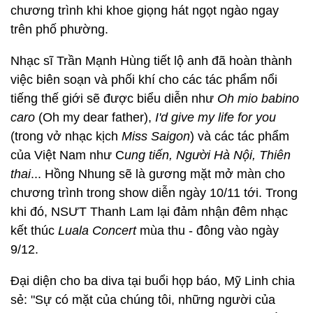
chương trình khi khoe giọng hát ngọt ngào ngay
trên phố phường.
Nhạc sĩ Trần Mạnh Hùng tiết lộ anh đã hoàn thành
việc biên soạn và phối khí cho các tác phẩm nổi
tiếng thế giới sẽ được biểu diễn như
Oh mio babino
caro
(Oh my dear father),
I'd give my life for you
(trong vở nhạc kịch
Miss Saigon
) và các tác phẩm
của Việt Nam như C
ung tiến, Người Hà Nội, Thiên
thai
... Hồng Nhung sẽ là gương mặt mở màn cho
chương trình trong show diễn ngày 10/11 tới. Trong
khi đó, NSƯT Thanh Lam lại đảm nhận đêm nhạc
kết thúc
Luala Concert
mùa thu - đông vào ngày
9/12.
Đại diện cho ba diva tại buổi họp báo, Mỹ Linh chia
sẻ: "Sự có mặt của chúng tôi, những người của