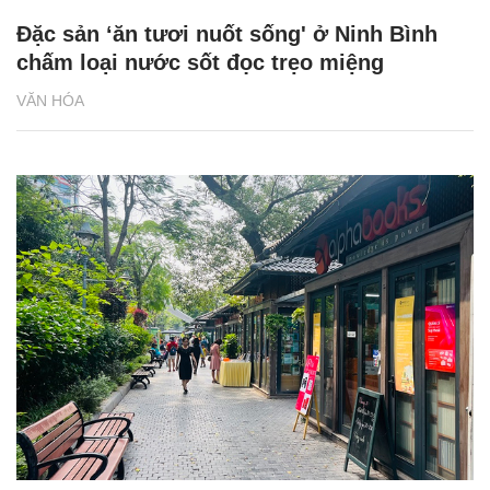
Đặc sản ‘ăn tươi nuốt sống' ở Ninh Bình
chấm loại nước sốt đọc trẹo miệng
VĂN HÓA