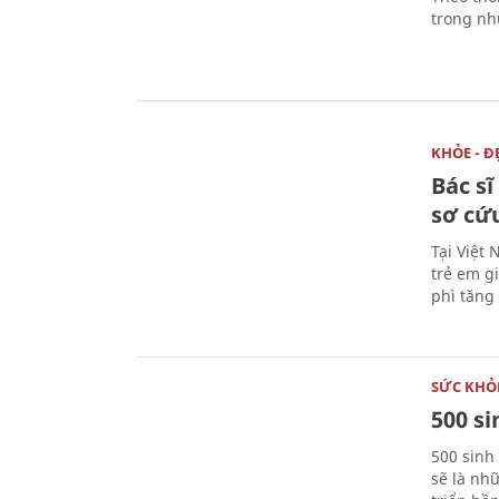
trong nhữ
KHỎE - Đ
Bác s
sơ cứu
Tại Việt 
trẻ em g
phì tăng 
SỨC KHỎ
500 s
500 sinh
sẽ là nh