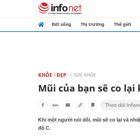
Đời sống
Thị trường
Thế giới
KHỎE - ĐẸP
SỨC KHỎE
Mũi của bạn sẽ co lại 
Khi một người nói dối, mũi sẽ co lại và nhi
độ C.