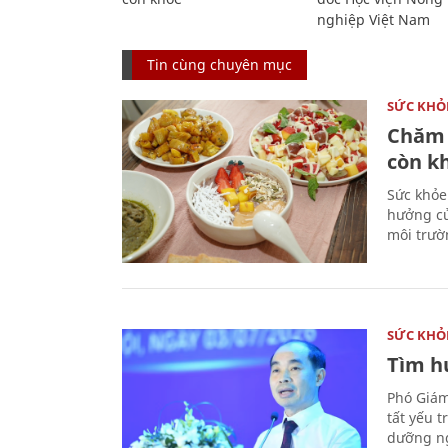
nghiệp Việt Nam
Tin cùng chuyên mục
SỨC KHỎ
Chăm 
còn k
Sức khỏe
hưởng củ
môi trườ
SỨC KHỎ
Tìm hư
Phó Giám
tất yếu 
dưỡng ng