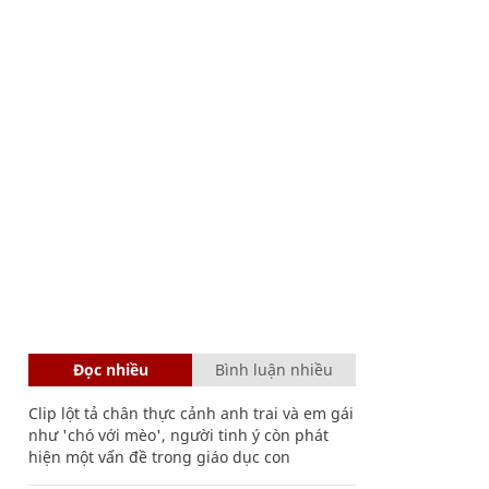
Đọc nhiều
Bình luận nhiều
Clip lột tả chân thực cảnh anh trai và em gái
như 'chó với mèo', người tinh ý còn phát
hiện một vấn đề trong giáo dục con