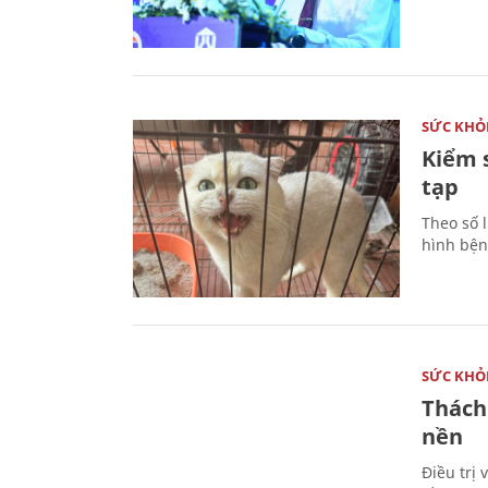
SỨC KHỎ
Kiểm 
tạp
Theo số l
hình bện
SỨC KHỎ
Thách
nền
Điều trị