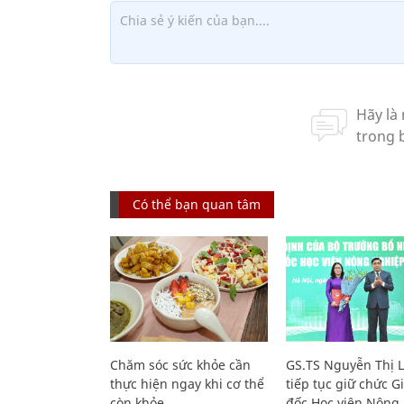
Có thể bạn quan tâm
Chăm sóc sức khỏe cần
GS.TS Nguyễn Thị 
thực hiện ngay khi cơ thể
tiếp tục giữ chức 
còn khỏe
đốc Học viện Nông