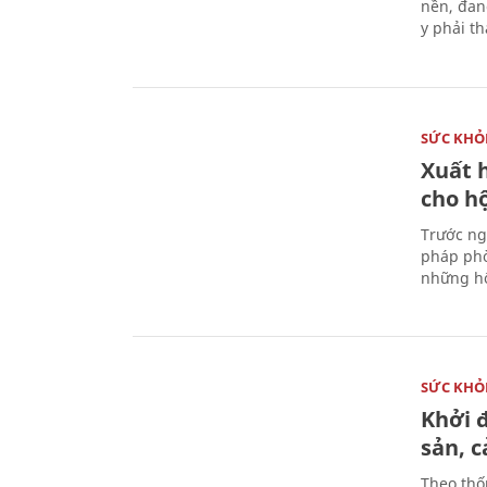
nền, đan
y phải t
SỨC KHỎ
Xuất h
cho h
Trước ng
pháp phò
những hộ
SỨC KHỎ
Khởi 
sản, 
Theo thố