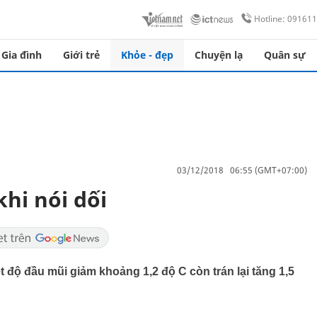
Hotline: 09161
Gia đình
Giới trẻ
Khỏe - đẹp
Chuyện lạ
Quân sự
03/12/2018 06:55 (GMT+07:00)
khi nói dối
ệt độ đầu mũi giảm khoảng 1,2 độ C còn trán lại tăng 1,5