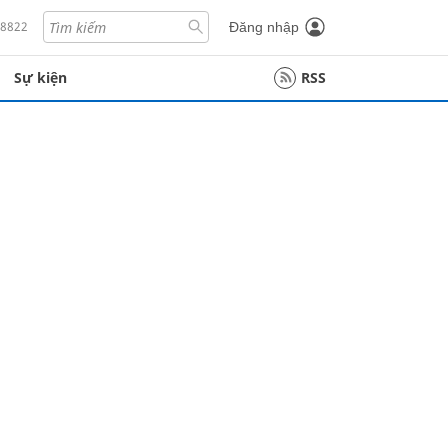
18822
Đăng nhập
Sự kiện
RSS