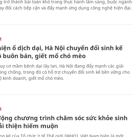
g trở thành bài toán khó trong thực hành lâm sàng, buộc ngành
hay đổi cách tiếp cận và đẩy mạnh ứng dụng công nghệ hiện đại.
E
iện ổ dịch dại, Hà Nội chuyển đổi sinh kế
ộ buôn bán, giết mổ chó mèo
uy cơ mầm bệnh dại lây lan, Hà Nội đang đẩy mạnh các giải
ng chống, trong đó có hỗ trợ chuyển đổi sinh kế bền vững cho
 kinh doanh, giết mổ chó mèo.
E
động chương trình chăm sóc sức khỏe sinh
cải thiện hiếm muộn
ng kê của Tổ chức Y tế Thế giới (WHO), Việt Nam hiện là một