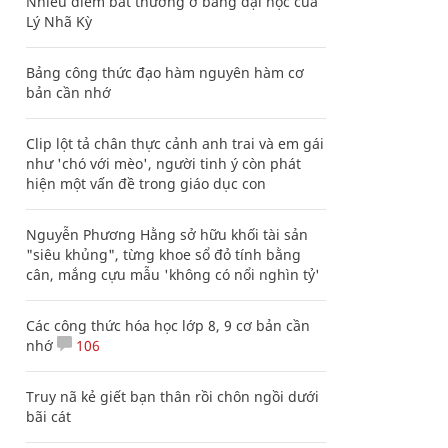
Nhiều điểm bất thường ở bằng đại học của
Lý Nhã Kỳ
Bảng công thức đạo hàm nguyên hàm cơ
bản cần nhớ
Clip lột tả chân thực cảnh anh trai và em gái
như 'chó với mèo', người tinh ý còn phát
hiện một vấn đề trong giáo dục con
Nguyễn Phương Hằng sở hữu khối tài sản
"siêu khủng", từng khoe sổ đỏ tính bằng
cân, mắng cựu mẫu 'không có nổi nghìn tỷ'
Các công thức hóa học lớp 8, 9 cơ bản cần
nhớ
106
Truy nã kẻ giết bạn thân rồi chôn ngồi dưới
bãi cát