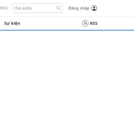
18822
Đăng nhập
Sự kiện
RSS