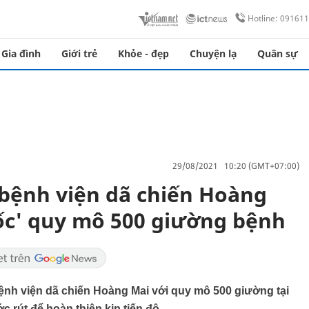
Hotline: 09161
Gia đình
Giới trẻ
Khỏe - đẹp
Chuyện lạ
Quân sự
29/08/2021 10:20 (GMT+07:00)
 bệnh viện dã chiến Hoàng
ốc' quy mô 500 giường bệnh
nh viện dã chiến Hoàng Mai với quy mô 500 giường tại
rút để hoàn thiện kịp tiến độ.