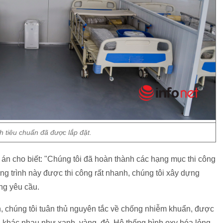
 tiêu chuẩn đã được lắp đặt.
n cho biết: "Chúng tôi đã hoàn thành các hạng mục thi công
ng trình này được thi công rất nhanh, chúng tôi xây dựng
ng yêu cầu.
, chúng tôi tuân thủ nguyên tắc về chống nhiễm khuẩn, được
khác nhau như xanh, vàng, đỏ. Hệ thống bình oxy hóa lỏng,