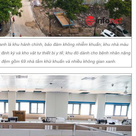
xanh là khu hành chính, bảo đảm không nhiễm khuẩn; khu nhà màu
 định kỳ và kho vật tư thiết bị y tế; khu đỏ dành cho bệnh nhân nặng
khu đệm gồm 69 nhà tắm khử khuẩn và nhiều không gian xanh.