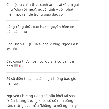
Clip lột tả chân thực cảnh anh trai và em gái
như 'chó với mèo', người tinh ý còn phát
hiện một vấn đề trong giáo dục con
Bảng công thức đạo hàm nguyên hàm cơ
bản cần nhớ
Phó Đoàn ĐBQH Hà Giang Vương Ngọc Hà bị
kỷ luật
Các công thức hóa học lớp 8, 9 cơ bản cần
nhớ
106
20 số điện thoại ma ám bạn không bao giờ
nên gọi
Nguyễn Phương Hằng sở hữu khối tài sản
"siêu khủng", từng khoe sổ đỏ tính bằng
cân, mắng cựu mẫu 'không có nổi nghìn tỷ'