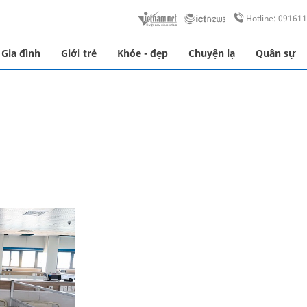
Hotline: 09161
Gia đình
Giới trẻ
Khỏe - đẹp
Chuyện lạ
Quân sự