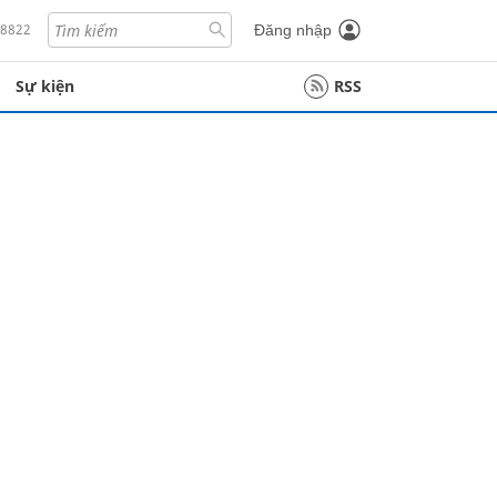
18822
Đăng nhập
Sự kiện
RSS