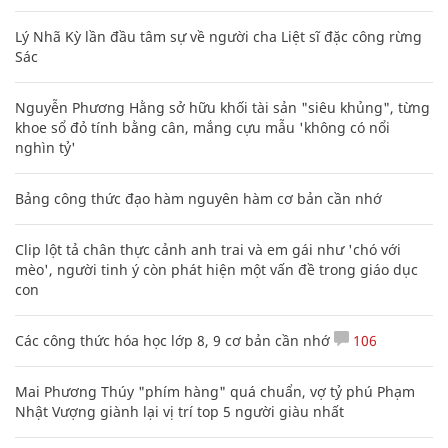
Lý Nhã Kỳ lần đầu tâm sự về người cha Liệt sĩ đặc công rừng
Sác
Nguyễn Phương Hằng sở hữu khối tài sản "siêu khủng", từng
khoe sổ đỏ tính bằng cân, mắng cựu mẫu 'không có nổi
nghìn tỷ'
Bảng công thức đạo hàm nguyên hàm cơ bản cần nhớ
Clip lột tả chân thực cảnh anh trai và em gái như 'chó với
mèo', người tinh ý còn phát hiện một vấn đề trong giáo dục
con
Các công thức hóa học lớp 8, 9 cơ bản cần nhớ
106
Mai Phương Thúy "phím hàng" quá chuẩn, vợ tỷ phú Phạm
Nhật Vượng giành lại vị trí top 5 người giàu nhất