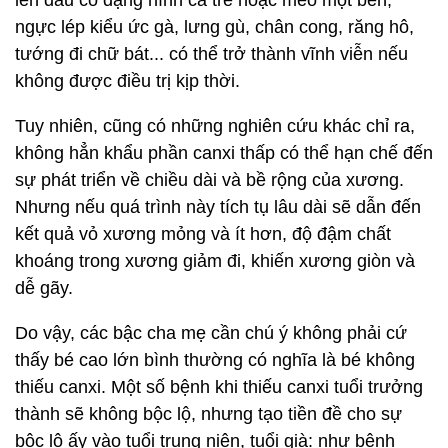
lên đầu có dạng hình cá trê hoặc méo một bên,
ngực lép kiểu ức gà, lưng gù, chân cong, răng hô,
tướng đi chữ bát... có thể trở thành vĩnh viễn nếu
không được điều trị kịp thời.
Tuy nhiên, cũng có những nghiên cứu khác chỉ ra,
không hẳn khẩu phần canxi thấp có thể hạn chế đến
sự phát triển về chiều dài và bề rộng của xương.
Nhưng nếu quá trình này tích tụ lâu dài sẽ dẫn đến
kết quả vỏ xương mỏng và ít hơn, độ đậm chất
khoáng trong xương giảm đi, khiến xương giòn và
dễ gãy.
Do vậy, các bậc cha mẹ cần chú ý không phải cứ
thấy bé cao lớn bình thường có nghĩa là bé không
thiếu canxi. Một số bệnh khi thiếu canxi tuổi trưởng
thành sẽ không bộc lộ, nhưng tạo tiền đề cho sự
bộc lộ ấy vào tuổi trung niên, tuổi già: như bệnh