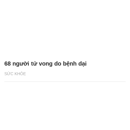
68 người tử vong do bệnh dại
SỨC KHỎE