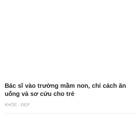
Bác sĩ vào trường mầm non, chỉ cách ăn
uống và sơ cứu cho trẻ
KHỎE - ĐẸP