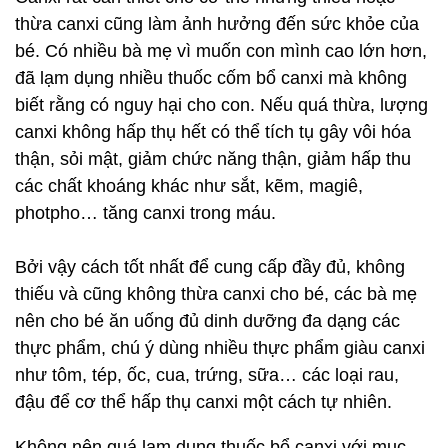
thừa canxi cũng làm ảnh hưởng đến sức khỏe của
bé. Có nhiều bà mẹ vì muốn con mình cao lớn hơn,
đã lạm dụng nhiều thuốc cốm bổ canxi mà không
biết rằng có nguy hại cho con. Nếu quá thừa, lượng
canxi không hấp thụ hết có thể tích tụ gây vôi hóa
thận, sỏi mật, giảm chức năng thận, giảm hấp thu
các chất khoáng khác như sắt, kẽm, magiê,
photpho… tăng canxi trong máu.
Bởi vậy cách tốt nhất để cung cấp đầy đủ, không
thiếu và cũng không thừa canxi cho bé, các bà mẹ
nên cho bé ăn uống đủ dinh dưỡng đa dạng các
thực phẩm, chú ý dùng nhiều thực phẩm giàu canxi
như tôm, tép, ốc, cua, trứng, sữa… các loại rau,
đậu để cơ thể hấp thụ canxi một cách tự nhiên.
Không nên quá lạm dụng thuốc bổ canxi với mục