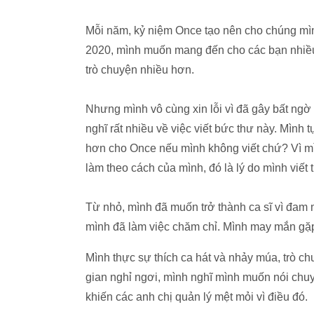
Mỗi năm, kỷ niệm Once tạo nên cho chúng mìn
2020, mình muốn mang đến cho các bạn nhiều
trò chuyện nhiều hơn.
Nhưng mình vô cùng xin lỗi vì đã gây bất ng
nghĩ rất nhiều về việc viết bức thư này. Mình
hơn cho Once nếu mình không viết chứ? Vì mì
làm theo cách của mình, đó là lý do mình viết 
Từ nhỏ, mình đã muốn trở thành ca sĩ vì đam m
mình đã làm việc chăm chỉ. Mình may mắn gặp
Mình thực sự thích ca hát và nhảy múa, trò ch
gian nghỉ ngơi, mình nghĩ mình muốn nói chuy
khiến các anh chị quản lý mệt mỏi vì điều đó.