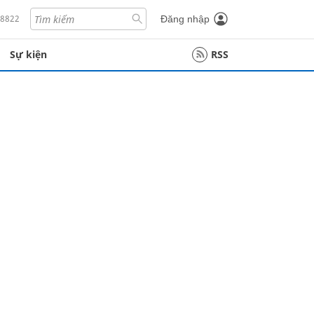
18822
Đăng nhập
Sự kiện
RSS