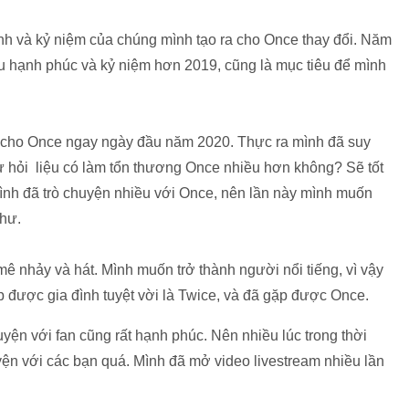
h và kỷ niệm của chúng mình tạo ra cho Once thay đổi. Năm
 hạnh phúc và kỷ niệm hơn 2019, cũng là mục tiêu để mình
ờ cho Once ngay ngày đầu năm 2020. Thực ra mình đã suy
 tự hỏi liệu có làm tổn thương Once nhiều hơn không? Sẽ tốt
nh đã trò chuyện nhiều với Once, nên lần này mình muốn
thư.
ê nhảy và hát. Mình muốn trở thành người nổi tiếng, vì vậy
 được gia đình tuyệt vời là Twice, và đã gặp được Once.
uyện với fan cũng rất hạnh phúc. Nên nhiều lúc trong thời
ện với các bạn quá. Mình đã mở video livestream nhiều lần