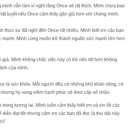
mình vẫn làm vì nghĩ rằng Once sẽ rất thích. Mình chưa bao
 thật tuyệt nếu Once cảm thấy gần gũi hơn với chúng mình.
nh thực sự đã nghĩ đến Once rất nhiều. Mình biết ơn các bạn
sức mạnh. Mình cùng muốn trở thành nguồn sức mạnh lớn hơn
ý giá. Mình không chắc việc này có trở nên tốt hơn không
hành của mình.
e là sức khỏe. Mỗi người đều có những khó khăn riêng, có
 nhưng hy vọng niềm hạnh phúc sẽ theo cấp số nhân.
rong tương lai. Mình luôn cảm thấy biết ơn và xin lỗi các
ể diễn đạt tốt nhưng cảm ơn các bạn đã đọc lá thư dài này
i!"