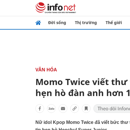
Đời sống
Thị trường
Thế giới
VĂN HÓA
Momo Twice viết thư ta
hẹn hò đàn anh hơn 1
Nữ idol Kpop Momo Twice đã viết bức thư ta
tin hẹn hò Heechul Super Junior.