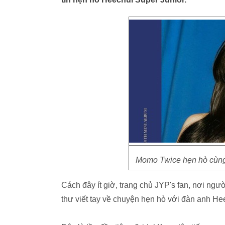
Momo Twice hẹn hò cùng 
Cách đây ít giờ, trang chủ JYP's fan, nơi ng
thư viết tay về chuyện hẹn hò với đàn anh He