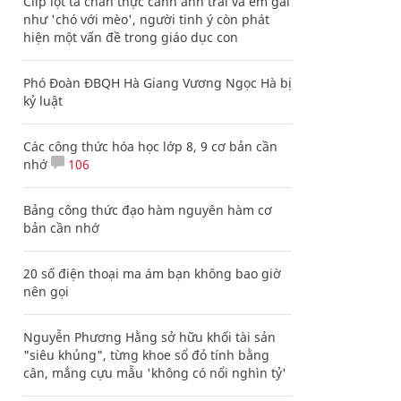
Clip lột tả chân thực cảnh anh trai và em gái
như 'chó với mèo', người tinh ý còn phát
hiện một vấn đề trong giáo dục con
Phó Đoàn ĐBQH Hà Giang Vương Ngọc Hà bị
kỷ luật
Các công thức hóa học lớp 8, 9 cơ bản cần
nhớ
106
Bảng công thức đạo hàm nguyên hàm cơ
bản cần nhớ
20 số điện thoại ma ám bạn không bao giờ
nên gọi
Nguyễn Phương Hằng sở hữu khối tài sản
"siêu khủng", từng khoe sổ đỏ tính bằng
cân, mắng cựu mẫu 'không có nổi nghìn tỷ'