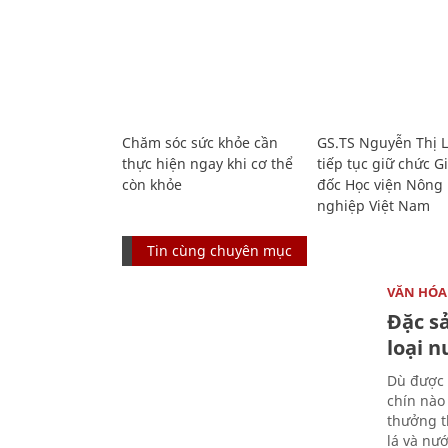
Chăm sóc sức khỏe cần
GS.TS Nguyễn Thị 
thực hiện ngay khi cơ thể
tiếp tục giữ chức 
còn khỏe
đốc Học viện Nông
nghiệp Việt Nam
Tin cùng chuyên mục
VĂN HÓA
Đặc s
loại 
Dù được 
chín nào
thưởng th
lá và nư