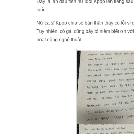
Đây là lần đầu tiên nữ idol Kpop lên tiếng s
tuổi.
Nữ ca sĩ Kpop chia sẻ bản thân thấy có lỗi 
Tuy nhiên, cô gái cũng bày tỏ niềm biết ơn v
hoạt động nghệ thuật.