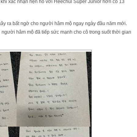
au khi xác nhận hẹn hò với Heechul Super Junior hơn cô 13
vì gây ra bất ngờ cho người hâm mộ ngay ngày đầu năm mới.
ới người hâm mộ đã tiếp sức mạnh cho cô trong suốt thời gian