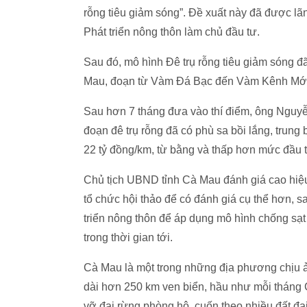
rỗng tiêu giảm sóng”. Đề xuất này đã được l
Phát triển nông thôn làm chủ đầu tư.
Sau đó, mô hình Đê trụ rỗng tiêu giảm sóng đã
Mau, đoạn từ Vàm Đá Bạc đến Vàm Kênh Mới,
Sau hơn 7 tháng đưa vào thí điểm, ông Nguyễ
đoạn đê trụ rỗng đã có phù sa bồi lắng, trung
22 tỷ đồng/km, từ bằng và thấp hơn mức đầu tư
Chủ tịch UBND tỉnh Cà Mau đánh giá cao hiệu 
tổ chức hội thảo để có đánh giá cụ thể hơn, 
triển nông thôn để áp dụng mô hình chống sạt
trong thời gian tới.
Cà Mau là một trong những địa phương chịu ả
dài hơn 250 km ven biển, hầu như mỗi tháng
vỡ đai rừng phòng hộ, cuốn theo nhiều đất đai