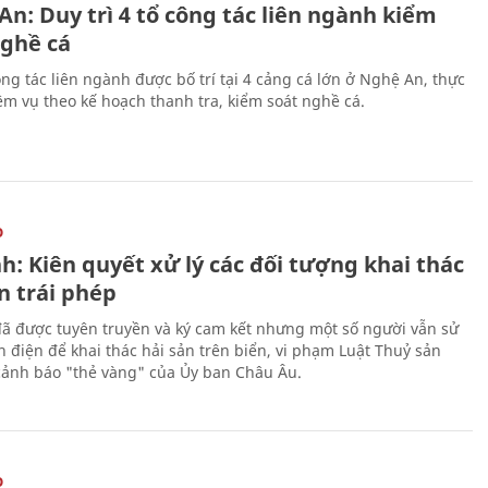
n: Duy trì 4 tổ công tác liên ngành kiểm
nghề cá
ng tác liên ngành được bố trí tại 4 cảng cá lớn ở Nghệ An, thực
ệm vụ theo kế hoạch thanh tra, kiểm soát nghề cá.
O
h: Kiên quyết xử lý các đối tượng khai thác
n trái phép
ã được tuyên truyền và ký cam kết nhưng một số người vẫn sử
h điện để khai thác hải sản trên biển, vi phạm Luật Thuỷ sản
cảnh báo "thẻ vàng" của Ủy ban Châu Âu.
O