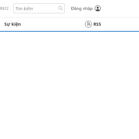
18822
Đăng nhập
Sự kiện
RSS