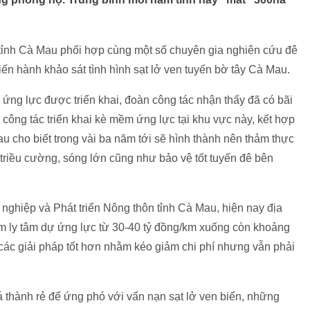
tỉnh Cà Mau phối hợp cùng một số chuyên gia nghiên cứu đê
ến hành khảo sát tình hình sạt lở ven tuyến bờ tây Cà Mau.
ứng lực được triển khai, đoàn công tác nhận thấy đã có bãi
công tác triển khai kè mềm ứng lực tại khu vực này, kết hợp
u cho biết trong vài ba năm tới sẽ hình thành nên thảm thực
triều cường, sóng lớn cũng như bảo vệ tốt tuyến đê bên
ghiệp và Phát triển Nông thôn tỉnh Cà Mau, hiện nay địa
m ly tâm dự ứng lực từ 30-40 tỷ đồng/km xuống còn khoảng
 các giải pháp tốt hơn nhằm kéo giảm chi phí nhưng vẫn phải
á thành rẻ để ứng phó với vấn nạn sạt lở ven biển, những