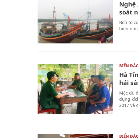
Nghệ A
soát 
Bốn tổ cô
hiện nhi
BIỂN ĐẢ
Hà Tĩn
hải sả
Mặc dù đ
dụng kíc
2017 và 
BIỂN ĐẢ