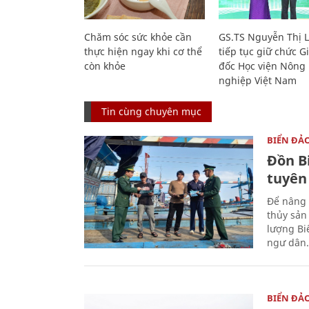
Chăm sóc sức khỏe cần
GS.TS Nguyễn Thị 
thực hiện ngay khi cơ thể
tiếp tục giữ chức 
còn khỏe
đốc Học viện Nông
nghiệp Việt Nam
Tin cùng chuyên mục
BIỂN ĐẢ
Đồn B
tuyên
Để nâng 
thủy sản
lượng Bi
ngư dân.
BIỂN ĐẢ