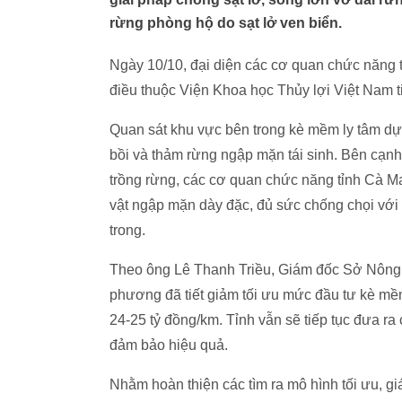
rừng phòng hộ do sạt lở ven biển.
Ngày 10/10, đại diện các cơ quan chức năng 
điều thuộc Viện Khoa học Thủy lợi Việt Nam ti
Quan sát khu vực bên trong kè mềm ly tâm dự 
bồi và thảm rừng ngập mặn tái sinh. Bên cạnh 
trồng rừng, các cơ quan chức năng tỉnh Cà Ma
vật ngập mặn dày đặc, đủ sức chống chọi với 
trong.
Theo ông Lê Thanh Triều, Giám đốc Sở Nông n
phương đã tiết giảm tối ưu mức đầu tư kè mề
24-25 tỷ đồng/km. Tỉnh vẫn sẽ tiếp tục đưa ra
đảm bảo hiệu quả.
Nhằm hoàn thiện các tìm ra mô hình tối ưu, gi