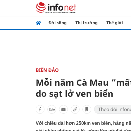
Đời sống
Thị trường
Thế giới
BIỂN ĐẢO
Mỗi năm Cà Mau “mất
do sạt lở ven biển
Với chiều dài hơn 250km ven biển, hằng n
giải pháp chống sạt lở, sóng lớn vỡ đai r