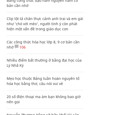
Bảng công thức đạo hàm nguyên hàm cơ
bản cần nhớ
Clip lột tả chân thực cảnh anh trai và em gái
như 'chó với mèo', người tinh ý còn phát
hiện một vấn đề trong giáo dục con
Các công thức hóa học lớp 8, 9 cơ bản cần
nhớ
106
Nhiều điểm bất thường ở bằng đại học của
Lý Nhã Kỳ
Mẹo học thuộc Bảng tuần hoàn nguyên tố
hóa học bằng thơ, câu nói vui vẻ
20 số điện thoại ma ám bạn không bao giờ
nên gọi
Nguyễn Phương Hằng sở hữu khối tài sản