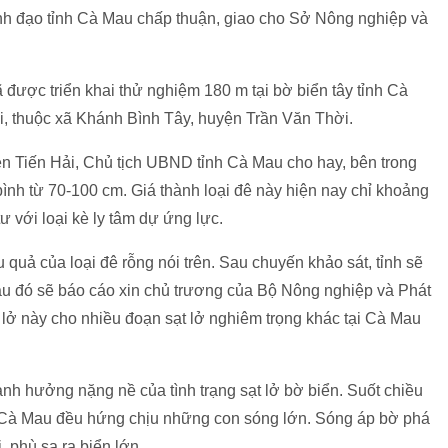
ãnh đạo tỉnh Cà Mau chấp thuận, giao cho Sở Nông nghiệp và
 được triển khai thử nghiệm 180 m tại bờ biển tây tỉnh Cà
 thuộc xã Khánh Bình Tây, huyện Trần Văn Thời.
n Tiến Hải, Chủ tịch UBND tỉnh Cà Mau cho hay, bên trong
 bình từ 70-100 cm. Giá thành loại đê này hiện nay chỉ khoảng
 với loại kè ly tâm dự ứng lực.
quả của loại đê rỗng nói trên. Sau chuyến khảo sát, tỉnh sẽ
sau đó sẽ báo cáo xin chủ trương của Bộ Nông nghiệp và Phát
 lở này cho nhiều đoạn sạt lở nghiêm trọng khác tại Cà Mau
nh hưởng nặng nề của tình trạng sạt lở bờ biển. Suốt chiều
 Cà Mau đều hứng chịu những con sóng lớn. Sóng áp bờ phá
, phù sa ra biển lớn.