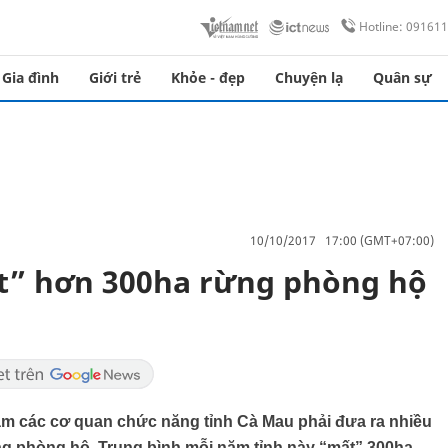
Hotline: 09161
Gia đình
Giới trẻ
Khỏe - đẹp
Chuyện lạ
Quân sự
10/10/2017 17:00 (GMT+07:00)
” hơn 300ha rừng phòng hộ
ăm các cơ quan chức năng tỉnh Cà Mau phải đưa ra nhiều
ừng phòng hộ. Trung bình mỗi năm tỉnh này “mất” 300ha