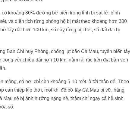
 có khoảng 80% đường bờ biển trong tỉnh bị sạt lở, bình
ét, và diện tích rừng phòng hộ bị mất theo khoảng hơn 300
bờ tây dài hơn 100 km, số cây rừng bị chết, số đất đai bị
 Ban Chỉ huy Phòng, chống lụt bão Cà Mau, tuyến biển tây
 trọng với chiều dài hơn 10 km, nằm rải rác trên địa bàn ven
ân.
n mỏng, có nơi chỉ còn khoảng 5-10 mét là tới thân đê. Theo
 can thiệp kịp thời, một khi đê bờ tây Cà Mau bị vỡ, hàng
Cà Mau sẽ bị ảnh hưởng nặng nề, thậm chí ngay cả hệ sinh
xóa sổ.