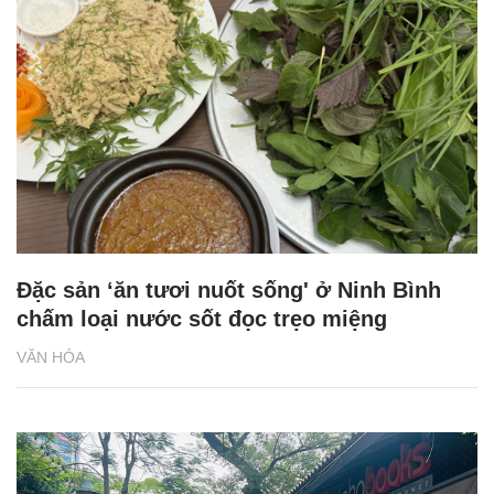
Đặc sản ‘ăn tươi nuốt sống' ở Ninh Bình
chấm loại nước sốt đọc trẹo miệng
VĂN HÓA