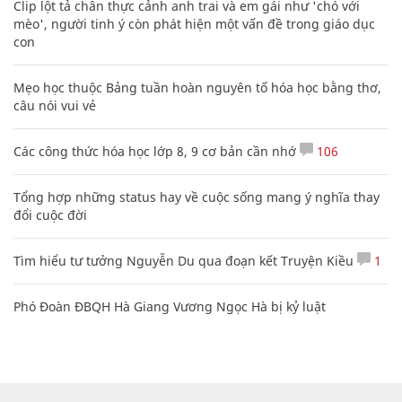
Clip lột tả chân thực cảnh anh trai và em gái như 'chó với
mèo', người tinh ý còn phát hiện một vấn đề trong giáo dục
con
Mẹo học thuộc Bảng tuần hoàn nguyên tố hóa học bằng thơ,
câu nói vui vẻ
Các công thức hóa học lớp 8, 9 cơ bản cần nhớ
106
Tổng hợp những status hay về cuộc sống mang ý nghĩa thay
đổi cuộc đời
Tìm hiểu tư tưởng Nguyễn Du qua đoạn kết Truyện Kiều
1
Phó Đoàn ĐBQH Hà Giang Vương Ngọc Hà bị kỷ luật