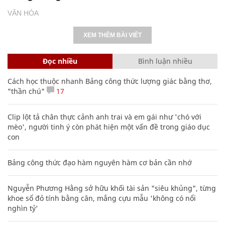
VĂN HÓA
XEM THÊM BÀI VIẾT
Đọc nhiều
Bình luận nhiều
Cách học thuộc nhanh Bảng công thức lượng giác bằng thơ,
"thần chú"
17
Clip lột tả chân thực cảnh anh trai và em gái như 'chó với
mèo', người tinh ý còn phát hiện một vấn đề trong giáo dục
con
Bảng công thức đạo hàm nguyên hàm cơ bản cần nhớ
Nguyễn Phương Hằng sở hữu khối tài sản "siêu khủng", từng
khoe sổ đỏ tính bằng cân, mắng cựu mẫu 'không có nổi
nghìn tỷ'