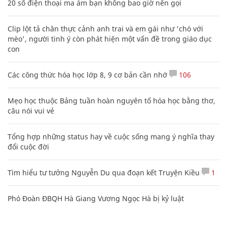
20 số điện thoại ma ám bạn không bao giờ nên gọi
Clip lột tả chân thực cảnh anh trai và em gái như 'chó với
mèo', người tinh ý còn phát hiện một vấn đề trong giáo dục
con
Các công thức hóa học lớp 8, 9 cơ bản cần nhớ
106
Mẹo học thuộc Bảng tuần hoàn nguyên tố hóa học bằng thơ,
câu nói vui vẻ
Tổng hợp những status hay về cuộc sống mang ý nghĩa thay
đổi cuộc đời
Tìm hiểu tư tưởng Nguyễn Du qua đoạn kết Truyện Kiều
1
Phó Đoàn ĐBQH Hà Giang Vương Ngọc Hà bị kỷ luật