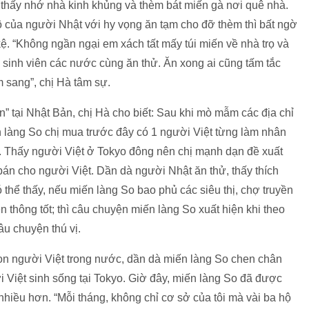
 thấy nhớ nhà kinh khủng và thèm bát miến gà nơi quê nhà.
ô của người Nhật với hy vọng ăn tạm cho đỡ thèm thì bất ngờ
ệ. “Không ngần ngại em xách tất mấy túi miến về nhà trọ và
c sinh viên các nước cùng ăn thử. Ăn xong ai cũng tấm tắc
m sang”, chị Hà tâm sự.
” tại Nhật Bản, chị Hà cho biết: Sau khi mò mẫm các địa chỉ
n làng So chị mua trước đây có 1 người Việt từng làm nhân
i. Thấy người Việt ở Tokyo đông nên chị mạnh dạn đề xuất
án cho người Việt. Dần dà người Nhật ăn thử, thấy thích
thể thấy, nếu miến làng So bao phủ các siêu thị, chợ truyền
 thông tốt; thì câu chuyện miến làng So xuất hiện khi theo
u chuyện thú vị.
on người Việt trong nước, dần dà miến làng So chen chân
i Việt sinh sống tại Tokyo. Giờ đây, miến làng So đã được
hiều hơn. “Mỗi tháng, không chỉ cơ sở của tôi mà vài ba hộ