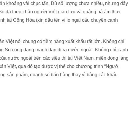
ản khoảng vài chục tấn. Dù số lượng chưa nhiều, nhưng đây
o đã theo chân người Việt giao lưu và quảng bá ẩm thực
nh tại Cộng Hòa (xin dấu tên vì lo ngại câu chuyện cạnh
sản Việt nói chung có tiềm năng xuất khẩu rất lớn. Không chỉ
ng So cũng đang mạnh dạn đi ra nước ngoài. Không chỉ cạnh
ủa nước ngoài trên các siêu thị tại Việt Nam, miến dong làng
ản Việt, qua đó tạo được vị thế cho chương trình “Người
ượng sản phẩm, doanh số bán hàng thay vì bằng các khẩu