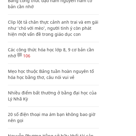
Bảng công thức đạo hàm nguyên hàm cơ
bản cần nhớ
Clip lột tả chân thực cảnh anh trai và em gái
như 'chó với mèo', người tinh ý còn phát
hiện một vấn đề trong giáo dục con
Các công thức hóa học lớp 8, 9 cơ bản cần
nhớ
106
Mẹo học thuộc Bảng tuần hoàn nguyên tố
hóa học bằng thơ, câu nói vui vẻ
Nhiều điểm bất thường ở bằng đại học của
Lý Nhã Kỳ
20 số điện thoại ma ám bạn không bao giờ
nên gọi
Nguyễn Phương Hằng sở hữu khối tài sản