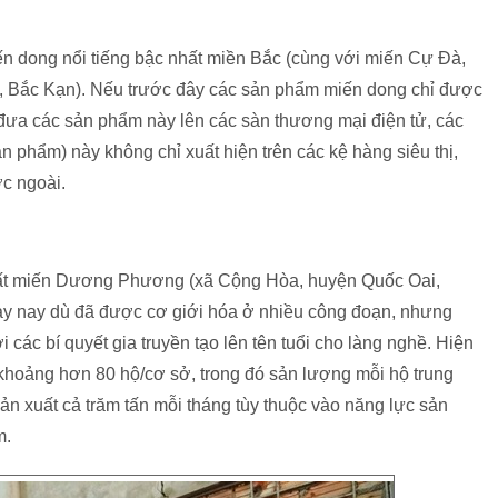
ến dong nổi tiếng bậc nhất miền Bắc (cùng với miến Cự Đà,
ì, Bắc Kạn). Nếu trước đây các sản phẩm miến dong chỉ được
ờ đưa các sản phẩm này lên các sàn thương mại điện tử, các
phẩm) này không chỉ xuất hiện trên các kệ hàng siêu thị,
ớc ngoài.
ất miến Dương Phương (xã Cộng Hòa, huyện Quốc Oai,
y nay dù đã được cơ giới hóa ở nhiều công đoạn, nhưng
 các bí quyết gia truyền tạo lên tên tuổi cho làng nghề. Hiện
khoảng hơn 80 hộ/cơ sở, trong đó sản lượng mỗi hộ trung
sản xuất cả trăm tấn mỗi tháng tùy thuộc vào năng lực sản
m.