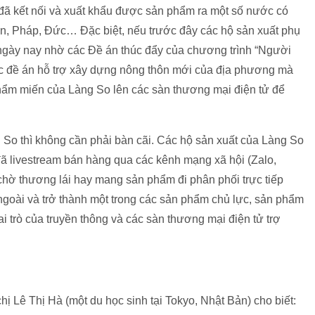
o đã kết nối và xuất khẩu được sản phẩm ra một số nước có
n, Pháp, Đức… Đặc biệt, nếu trước đây các hộ sản xuất phụ
 ngày nay nhờ các Đề án thúc đẩy của chương trình “Người
ác đề án hỗ trợ xây dựng nông thôn mới của địa phương mà
phẩm miến của Làng So lên các sàn thương mại điện tử để
g So thì không cần phải bàn cãi. Các hộ sản xuất của Làng So
đã livestream bán hàng qua các kênh mạng xã hội (Zalo,
hờ thương lái hay mang sản phẩm đi phân phối trực tiếp
ngoài và trở thành một trong các sản phẩm chủ lực, sản phẩm
i trò của truyền thông và các sàn thương mại điện tử trợ
hị Lê Thị Hà (một du học sinh tại Tokyo, Nhật Bản) cho biết: