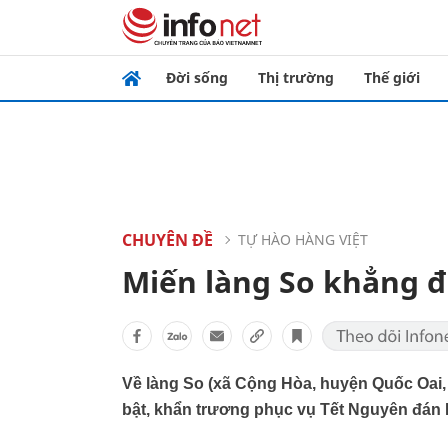
Đời sống
Thị trường
Thế giới
CHUYÊN ĐỀ
TỰ HÀO HÀNG VIỆT
Miến làng So khẳng đị
Về làng So (xã Cộng Hòa, huyện Quốc Oai, 
bật, khẩn trương phục vụ Tết Nguyên đán 