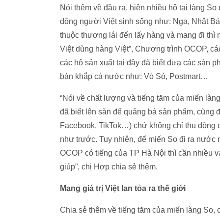
Nói thêm về đầu ra, hiện nhiều hộ tại làng S
đông người Việt sinh sống như: Nga, Nhật Bả
thuộc thương lái đến lấy hàng và mang đi thì
Việt dùng hàng Việt”, Chương trình OCOP, c
các hộ sản xuất tại đây đã biết đưa các sản 
bán khắp cả nước như: Vỏ Sò, Postmart…
“Nói về chất lượng và tiếng tăm của miến làn
đã biết lên sàn để quảng bá sản phẩm, cũng 
Facebook, TikTok…) chứ không chỉ thụ động c
như trước. Tuy nhiên, để miến So đi ra nước 
OCOP có tiếng của TP Hà Nội thì cần nhiều va
giúp”, chị Hợp chia sẻ thêm.
Mang giá trị Việt lan tỏa ra thế giới
Chia sẻ thêm về tiếng tăm của miến làng So, c