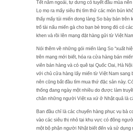
Tết năm ngoái, tự dưng có tuyết đầu mùa nên
Lọ mọ ra mấy siêu thị tìm thử các món bún kh
thấy mấy túi miến dong làng So bày bán trên k
trổ tài nấu miến gà cho bạn bè trong đó có cá
khen và rồi lên mạng đặt hàng gửi từ Việt Na
Nói thêm về những gói miến làng So “xuất hiện
trên mạng mới biết, hóa ra cửa hàng bán miế
viên bán hàng và có quê tại Quốc Oai, Hà Nộ
với chủ cửa hàng lấy miến từ Việt Nam sang b
nên cũng bắt đầu tìm mua thứ đặc sản này. Có 
thống đang ngày một nhiều do được làm truyền
chân những người Việt xa xứ ở Nhật quả là câ
Ban đầu chỉ là các chuyến hàng phục vụ bà c
vào các siêu thị nhỏ tại khu vực có đông ngườ
một bộ phận người Nhật biết đến và sử dụng n