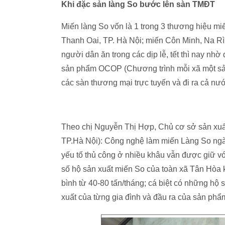
Khi đặc sản làng So bước lên sàn TMĐT
Miến làng So vốn là 1 trong 3 thương hiệu mi
Thanh Oai, TP. Hà Nội; miến Côn Minh, Na R
người dân ăn trong các dịp lễ, tết thì nay nh
sản phẩm OCOP (Chương trình mỗi xã một sản 
các sàn thương mại trực tuyến và đi ra cả nư
Theo chị Nguyễn Thị Hợp, Chủ cơ sở sản xu
TP.Hà Nội): Công nghệ làm miến Làng So ngà
yếu tố thủ công ở nhiều khâu vẫn được giữ với
số hộ sản xuất miến So của toàn xã Tân Hòa 
bình từ 40-80 tấn/tháng; cá biệt có những hộ 
xuất của từng gia đình và đầu ra của sản phẩ