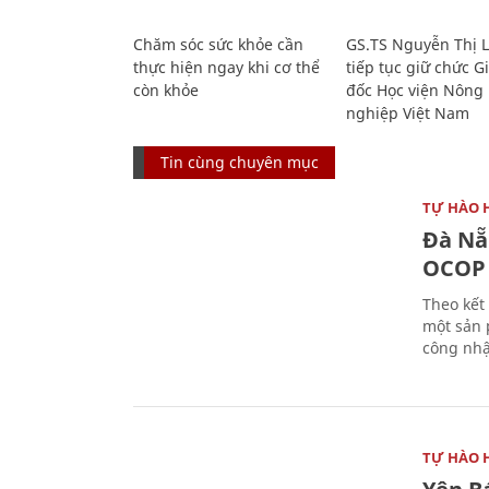
Chăm sóc sức khỏe cần
GS.TS Nguyễn Thị 
thực hiện ngay khi cơ thể
tiếp tục giữ chức 
còn khỏe
đốc Học viện Nông
nghiệp Việt Nam
Tin cùng chuyên mục
TỰ HÀO 
Đà Nẵ
OCOP 
Theo kết
một sản
công nhậ
TỰ HÀO 