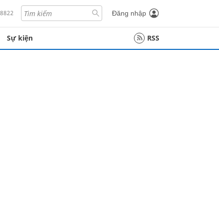
18822
Đăng nhập
Sự kiện
RSS