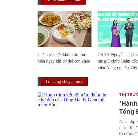
Chăm sóc sức khỏe cần thực
GS.TS Nguyễn Thị Lan
hiện ngay khi cơ thể còn khỏe
tục giữ chức Giám đố
viện Nông nghiệp Việ
Tin cùng chuyên mục
THỊ TRƯ
‘Hành 
Tổng Đ
Nhân dịp k
mốc 10 nă
GenCasa/Ge