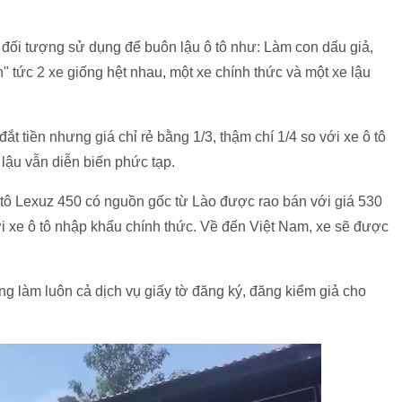
u đối tượng sử dụng để buôn lậu ô tô như: Làm con dấu giả,
" tức 2 xe giống hệt nhau, một xe chính thức và một xe lậu
t tiền nhưng giá chỉ rẻ bằng 1/3, thậm chí 1/4 so với xe ô tô
ô lậu vẫn diễn biến phức tạp.
 tô Lexuz 450 có nguồn gốc từ Lào được rao bán với giá 530
ới xe ô tô nhập khẩu chính thức. Về đến Việt Nam, xe sẽ được
ng làm luôn cả dịch vụ giấy tờ đăng ký, đăng kiểm giả cho