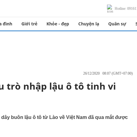
Hotline: 0916
a đình
Giới trẻ
Khỏe - đẹp
Chuyện lạ
Quân sự
26/12/2020 08:07 (GMT+07:00)
 trò nhập lậu ô tô tinh vi
dây buôn lậu ô tô từ Lào về Việt Nam đã qua mắt được