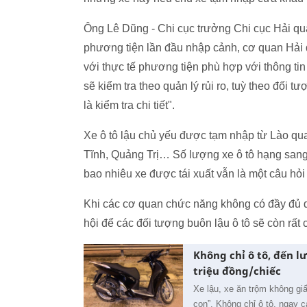
Ông Lê Dũng - Chi cục trưởng Chi cục Hải qu
phương tiện lần đầu nhập cảnh, cơ quan Hải qu
với thực tế phương tiện phù hợp với thông tin 
sẽ kiểm tra theo quản lý rủi ro, tuỳ theo đối t
là kiểm tra chi tiết".
Xe ô tô lậu chủ yếu được tạm nhập từ Lào qu
Tĩnh, Quảng Trị… Số lượng xe ô tô hạng sang
bao nhiêu xe được tái xuất vẫn là một câu hỏi
Khi các cơ quan chức năng không có đầy đủ dữ
hội để các đối tượng buôn lậu ô tô sẽ còn rất 
Không chỉ ô tô, đến l
triệu đồng/chiếc
Xe lậu, xe ăn trộm không g
con”. Không chỉ ô tô, ngay 