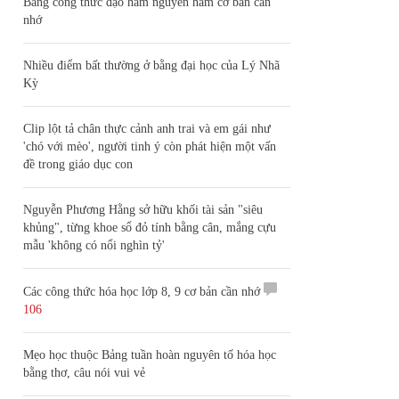
Bảng công thức đạo hàm nguyên hàm cơ bản cần
nhớ
Nhiều điểm bất thường ở bằng đại học của Lý Nhã
Kỳ
Clip lột tả chân thực cảnh anh trai và em gái như
'chó với mèo', người tinh ý còn phát hiện một vấn
đề trong giáo dục con
Nguyễn Phương Hằng sở hữu khối tài sản "siêu
khủng", từng khoe sổ đỏ tính bằng cân, mắng cựu
mẫu 'không có nổi nghìn tỷ'
Các công thức hóa học lớp 8, 9 cơ bản cần nhớ
106
Mẹo học thuộc Bảng tuần hoàn nguyên tố hóa học
bằng thơ, câu nói vui vẻ