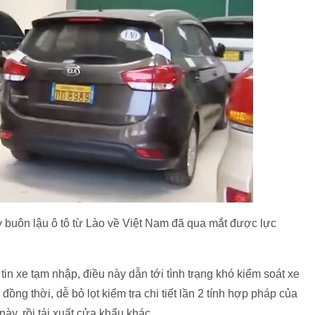
 buôn lậu ô tô từ Lào về Việt Nam đã qua mắt được lực
in xe tạm nhập, điều này dẫn tới tình trạng khó kiểm soát xe
đồng thời, dễ bỏ lọt kiểm tra chi tiết lần 2 tính hợp pháp của
y, rồi tái xuất cửa khẩu khác.