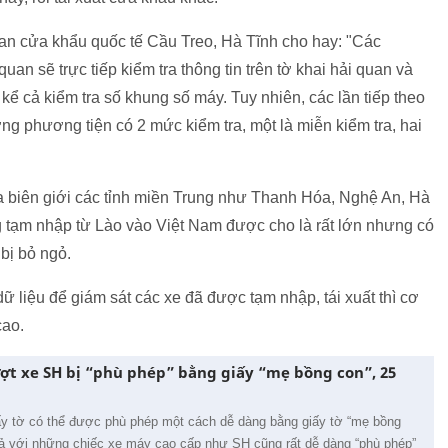
an cửa khẩu quốc tế Cầu Treo, Hà Tĩnh cho hay: "Các
an sẽ trực tiếp kiểm tra thông tin trên tờ khai hải quan và
kể cả kiểm tra số khung số máy. Tuy nhiên, các lần tiếp theo
ượng phương tiện có 2 mức kiểm tra, một là miễn kiểm tra, hai
a biên giới các tỉnh miền Trung như Thanh Hóa, Nghệ An, Hà
 tạm nhập từ Lào vào Việt Nam được cho là rất lớn nhưng có
 bị bỏ ngỏ.
 liệu để giám sát các xe đã được tạm nhập, tái xuất thì cơ
cao.
ượt xe SH bị “phù phép” bằng giấy “mẹ bồng con”, 25
iấy tờ có thể được phù phép một cách dễ dàng bằng giấy tờ “mẹ bồng
cả với những chiếc xe máy cao cấp như SH cũng rất dễ dàng “phù phép”