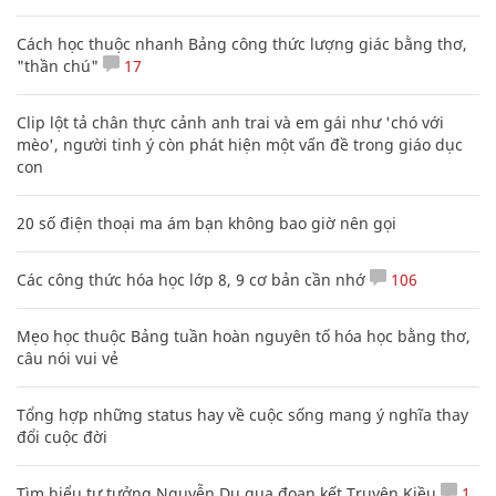
Cách học thuộc nhanh Bảng công thức lượng giác bằng thơ,
"thần chú"
17
Clip lột tả chân thực cảnh anh trai và em gái như 'chó với
mèo', người tinh ý còn phát hiện một vấn đề trong giáo dục
con
20 số điện thoại ma ám bạn không bao giờ nên gọi
Các công thức hóa học lớp 8, 9 cơ bản cần nhớ
106
Mẹo học thuộc Bảng tuần hoàn nguyên tố hóa học bằng thơ,
câu nói vui vẻ
Tổng hợp những status hay về cuộc sống mang ý nghĩa thay
đổi cuộc đời
Tìm hiểu tư tưởng Nguyễn Du qua đoạn kết Truyện Kiều
1