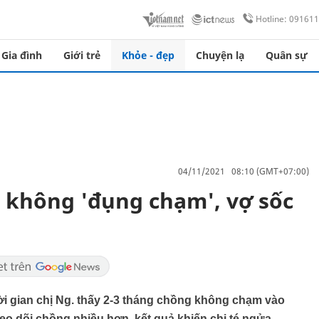
Hotline: 09161
Gia đình
Giới trẻ
Khỏe - đẹp
Chuyện lạ
Quân sự
04/11/2021 08:10 (GMT+07:00)
 không 'đụng chạm', vợ sốc
thời gian chị Ng. thấy 2-3 tháng chồng không chạm vào
eo dõi chồng nhiều hơn, kết quả khiến chị té ngửa.