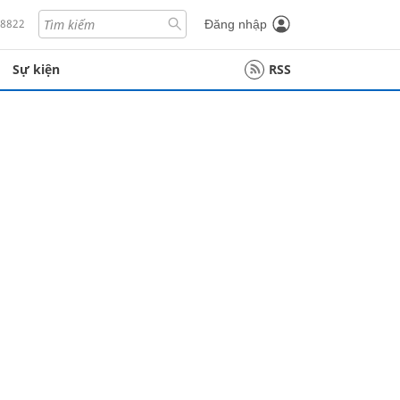
18822
Đăng nhập
Sự kiện
RSS