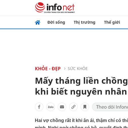
Đời sống
Thị trường
Thế giới
KHỎE - ĐẸP
SỨC KHỎE
Mấy tháng liền chồng
khi biết nguyên nhân
Hai vợ chồng rất ít khi ân ái, thậm chí có 
mình. Nghi ngờ chồng có bồ, quyết định th