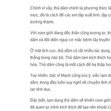
Chính vì vậy, thủ dâm chính là phương thức l
mực, đó là cách để các em tập xuất tinh, tập c
trưởng thành.
Với nam giới đang độc thân cũng tương tự, thủ
dâm và đối diện nguy cơ mắc bệnh lây truyền
Ở mặt tích cực, thủ dâm có rất nhiều tác dụn
thẳng trong não bộ. Thủ dâm làm kích thích h
hóa. Thủ dâm cũng là một cách để hạ thấp hoặ
Tuy nhiên, bác sĩ Mạnh cũng lưu ý, việc lạm 
dâm, trong đầu luôn suy nghĩ về chuyện tình 
lạc tính dục.
Đặc biệt, lạm dụng thủ dâm sẽ khiến nam giới
đã quen tự mình kích thích để tạo nên khoái 