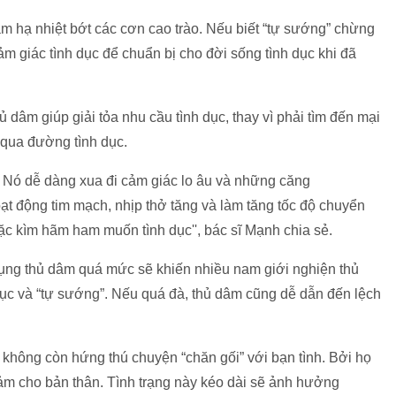
àm hạ nhiệt bớt các cơn cao trào. Nếu biết “tự sướng” chừng
ảm giác tình dục để chuẩn bị cho đời sống tình dục khi đã
 dâm giúp giải tỏa nhu cầu tình dục, thay vì phải tìm đến mại
 qua đường tình dục.
g. Nó dễ dàng xua đi cảm giác lo âu và những căng
oạt động tim mạch, nhịp thở tăng và làm tăng tốc độ chuyển
c kìm hãm ham muốn tình dục'', bác sĩ Mạnh chia sẻ.
dụng thủ dâm quá mức sẽ khiến nhiều nam giới nghiện thủ
dục và “tự sướng”. Nếu quá đà, thủ dâm cũng dễ dẫn đến lệch
 không còn hứng thú chuyện “chăn gối” với bạn tình. Bởi họ
cảm cho bản thân. Tình trạng này kéo dài sẽ ảnh hưởng