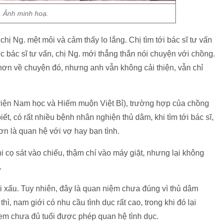
Ảnh minh hoạ.
chị Ng. mệt mỏi và cảm thấy lo lắng. Chị tìm tới bác sĩ tư vấn
ợc bác sĩ tư vấn, chị Ng. mới thẳng thắn nói chuyện với chồng.
hơn về chuyện đó, nhưng anh vẫn không cải thiện, vẫn chỉ
iện Nam học và Hiếm muộn Việt Bỉ), trường hợp của chồng
ết, có rất nhiều bệnh nhân nghiện thủ dâm, khi tìm tới bác sĩ,
ơn là quan hệ với vợ hay bạn tình.
cọ sát vào chiếu, thậm chí vào máy giặt, nhưng lại không
.
vi xấu. Tuy nhiên, đây là quan niệm chưa đúng vì thủ dâm
thì, nam giới có nhu cầu tình dục rất cao, trong khi đó lại
 em chưa đủ tuổi được phép quan hệ tình dục.