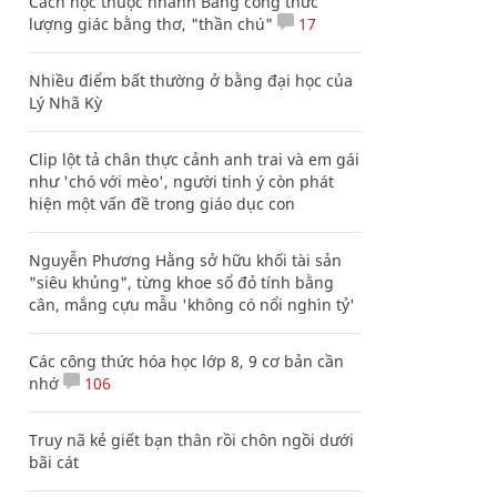
Cách học thuộc nhanh Bảng công thức
lượng giác bằng thơ, "thần chú"
17
Nhiều điểm bất thường ở bằng đại học của
Lý Nhã Kỳ
Clip lột tả chân thực cảnh anh trai và em gái
như 'chó với mèo', người tinh ý còn phát
hiện một vấn đề trong giáo dục con
Nguyễn Phương Hằng sở hữu khối tài sản
"siêu khủng", từng khoe sổ đỏ tính bằng
cân, mắng cựu mẫu 'không có nổi nghìn tỷ'
Các công thức hóa học lớp 8, 9 cơ bản cần
nhớ
106
Truy nã kẻ giết bạn thân rồi chôn ngồi dưới
bãi cát