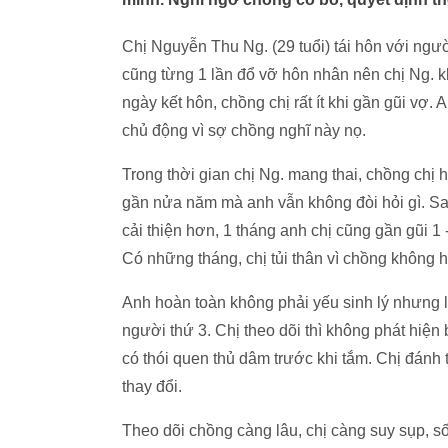
Chị Nguyễn Thu Ng. (29 tuổi) tái hôn với ng
cũng từng 1 lần đổ vỡ hôn nhân nên chị Ng. 
ngày kết hôn, chồng chị rất ít khi gần gũi vợ.
chủ động vì sợ chồng nghĩ này nọ.
Trong thời gian chị Ng. mang thai, chồng chị h
gần nửa năm mà anh vẫn không đòi hỏi gì. Sau 
cải thiện hơn, 1 tháng anh chị cũng gần gũi 1 
Có những tháng, chị tủi thân vì chồng không 
Anh hoàn toàn không phải yếu sinh lý nhưng l
người thứ 3. Chị theo dõi thì không phát hiện
có thói quen thủ dâm trước khi tắm. Chị đánh 
thay đổi.
Theo dõi chồng càng lâu, chị càng suy sụp, s