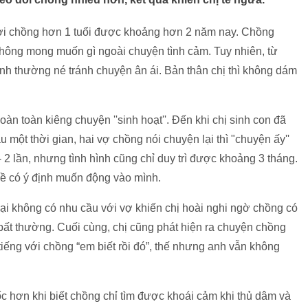
ười chồng hơn 1 tuổi được khoảng hơn 2 năm nay. Chồng
không mong muốn gì ngoài chuyện tình cảm. Tuy nhiên, từ
 Anh thường né tránh chuyện ân ái. Bản thân chị thì không dám
oàn toàn kiêng chuyện ''sinh hoạt''. Đến khi chị sinh con đã
một thời gian, hai vợ chồng nói chuyện lại thì "chuyện ấy''
- 2 lần, nhưng tình hình cũng chỉ duy trì được khoảng 3 tháng.
hề có ý định muốn động vào mình.
ại không có nhu cầu với vợ khiến chị hoài nghi ngờ chồng có
 bất thường. Cuối cùng, chị cũng phát hiện ra chuyện chồng
tiếng với chồng “em biết rồi đó”, thế nhưng anh vẫn không
ốc hơn khi biết chồng chỉ tìm được khoái cảm khi thủ dâm và