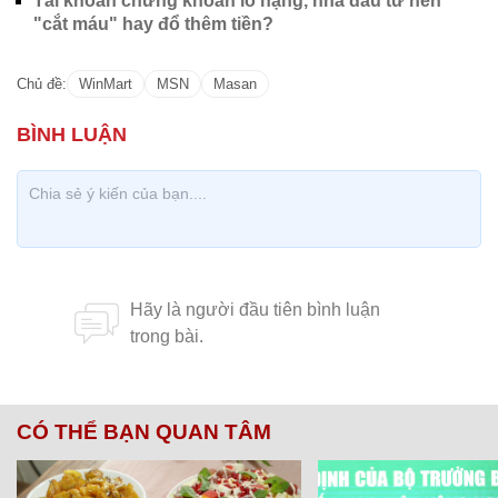
Tài khoản chứng khoán lỗ nặng, nhà đầu tư nên
"cắt máu" hay đổ thêm tiền?
Chủ đề:
WinMart
MSN
Masan
CÓ THỂ BẠN QUAN TÂM