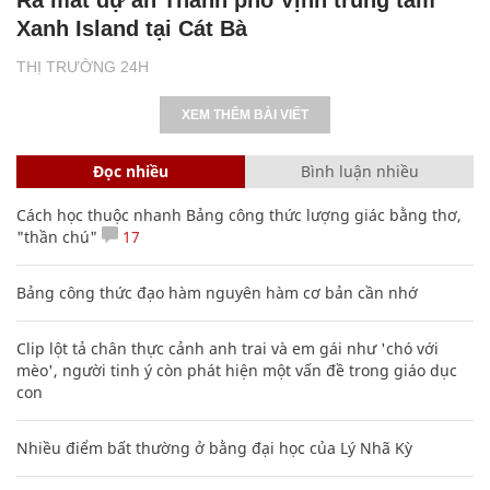
Ra mắt dự án Thành phố Vịnh trung tâm
Xanh Island tại Cát Bà
THỊ TRƯỜNG 24H
XEM THÊM BÀI VIẾT
Đọc nhiều
Bình luận nhiều
Cách học thuộc nhanh Bảng công thức lượng giác bằng thơ,
"thần chú"
17
Bảng công thức đạo hàm nguyên hàm cơ bản cần nhớ
Clip lột tả chân thực cảnh anh trai và em gái như 'chó với
mèo', người tinh ý còn phát hiện một vấn đề trong giáo dục
con
Nhiều điểm bất thường ở bằng đại học của Lý Nhã Kỳ