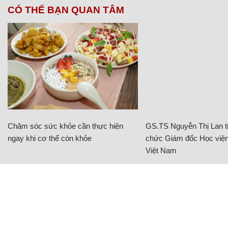
CÓ THỂ BẠN QUAN TÂM
Chăm sóc sức khỏe cần thực hiện
GS.TS Nguyễn Thị Lan ti
ngay khi cơ thể còn khỏe
chức Giám đốc Học viện
Việt Nam