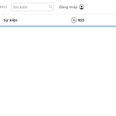
18822
Đăng nhập
Sự kiện
RSS