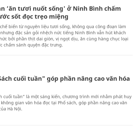
ản ‘ăn tươi nuốt sống' ở Ninh Bình chấm
nước sốt đọc trẹo miệng
chế biến từ nguyên liệu tươi sống, không qua công đoạn làm
 nhưng đặc sản gỏi nhệch nức tiếng Ninh Bình vẫn hút khách
ức bởi phần thịt dai giòn, vị ngọt dịu, ăn cùng hàng chục loại
ớc chấm sánh quyện đặc trưng.
Sách cuối tuần" góp phần nâng cao văn hóa
h cuối tuần” là một sáng kiến, chương trình mới nhằm phát huy
 không gian văn hóa đọc tại Phố sách, góp phần nâng cao văn
của Hà Nội.