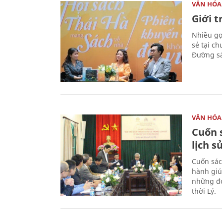
VĂN HÓA
Giới 
Nhiều gợi
sẻ tại c
Đường sá
VĂN HÓA
Cuốn s
lịch s
Cuốn sác
hành giú
những đó
thời Lý.