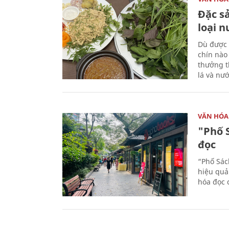
Đặc s
loại 
Dù được 
chín nào
thưởng th
lá và nư
VĂN HÓA
"Phố 
đọc
“Phố Sác
hiệu quả
hóa đọc 