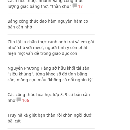
Cách học thuộc nhanh Bảng công thức
lượng giác bằng thơ, "thần chú"
17
Bảng công thức đạo hàm nguyên hàm cơ
bản cần nhớ
Clip lột tả chân thực cảnh anh trai và em gái
như 'chó với mèo', người tinh ý còn phát
hiện một vấn đề trong giáo dục con
Nguyễn Phương Hằng sở hữu khối tài sản
"siêu khủng", từng khoe sổ đỏ tính bằng
cân, mắng cựu mẫu 'không có nổi nghìn tỷ'
Các công thức hóa học lớp 8, 9 cơ bản cần
nhớ
106
Truy nã kẻ giết bạn thân rồi chôn ngồi dưới
bãi cát