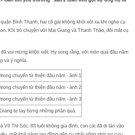
 quận Bình Thạnh, hai cô gái không khỏi xót xa khi nghe cụ
on. Khi trò chuyện với Mai Giang và Thanh Thảo, đôi mắt cụ
ụ đã vui mừng khôn xiết. Hy vọng rằng, với món quà đầu năm
p và ý nghĩa.
Giang tự tay bưng những phần quà.
à Võ Thị Sóc, 83 tuổi không gia đình, con cái đã di tản vào
yếu, mất khả năng lao động nên cụ phải sống nhờ sự cưu