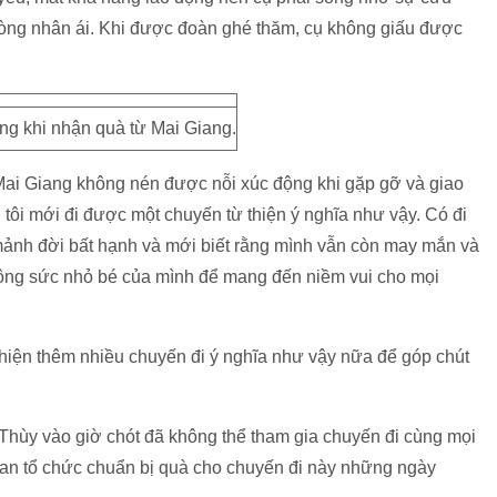
ng nhân ái. Khi được đoàn ghé thăm, cụ không giấu được
ng khi nhận quà từ Mai Giang.
Mai Giang không nén được nỗi xúc động khi gặp gỡ và giao
i tôi mới đi được một chuyến từ thiện ý nghĩa như vậy. Có đi
ảnh đời bất hạnh và mới biết rằng mình vẫn còn may mắn và
công sức nhỏ bé của mình để mang đến niềm vui cho mọi
c hiện thêm nhiều chuyến đi ý nghĩa như vậy nữa để góp chút
Thùy vào giờ chót đã không thể tham gia chuyến đi cùng mọi
ban tổ chức chuẩn bị quà cho chuyến đi này những ngày