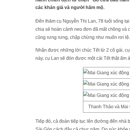
các khán giả và người hâm mộ.
Đến thăm cụ Nguyễn Thị Lan, 78 tuổi sống tại
chia sẻ hoàn cảnh neo đơn đã mất chồng và c
cũng rưng rưng, chập chừng như muốn rơi lệ.
Nhận được những lời chúc Tết từ 2 cô gái, c
này, cụ Lan sẽ đón được một cái Tết thật ấm á
Thanh Thảo và Mai 
Tiếp đó, cả đoàn tiếp tục lên đường đến nhà b
Sài Gòn cách đây cả chục năm. Do sức khỏe 