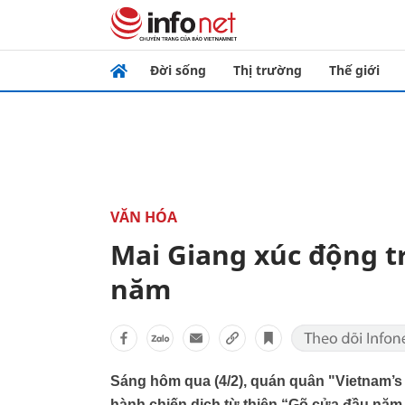
Đời sống
Thị trường
Thế giới
VĂN HÓA
Mai Giang xúc động t
năm
Sáng hôm qua (4/2), quán quân "Vietnam’s
hành chiến dịch từ thiện “Gõ cửa đầu năm 