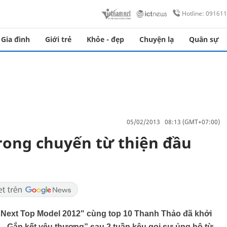
Hotline: 09161
Gia đình
Giới trẻ
Khỏe - đẹp
Chuyện lạ
Quân sự
05/02/2013 08:13 (GMT+07:00)
rong chuyến từ thiện đầu
 Next Top Model 2012" cùng top 10 Thanh Thảo đã khởi
– Gắn kết yêu thương” sau 2 tuần kêu gọi sự ủng hộ từ