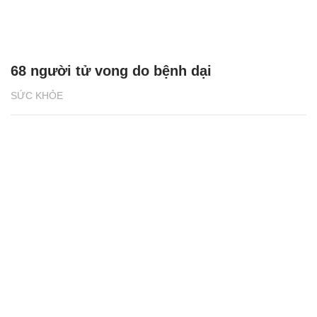
68 người tử vong do bệnh dại
SỨC KHỎE