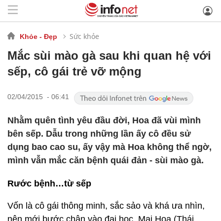
Sức khỏe
Khỏe - Đẹp
Mắc sùi mào gà sau khi quan hệ với
sếp, cô gái trẻ vỡ mộng
02/04/2015 - 06:41
Nhằm quên tình yêu đầu đời, Hoa đã vùi mình
bên sếp. Dẫu trong những lần ấy cô đều sử
dụng bao cao su, ấy vậy mà Hoa không thể ngờ,
mình vẫn mắc căn bệnh quái đản - sùi mào gà.
Rước bệnh…từ sếp
Vốn là cô gái thông minh, sắc sảo và khá ưa nhìn,
nên mới bước chân vào đại học, Mai Hoa (Thái