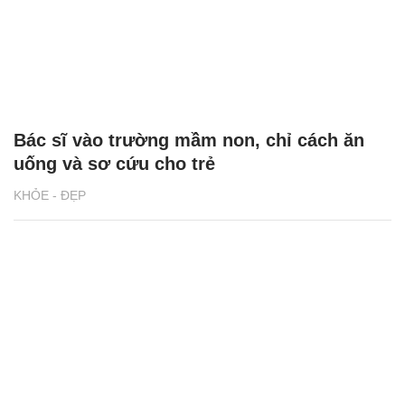
Bác sĩ vào trường mầm non, chỉ cách ăn
uống và sơ cứu cho trẻ
KHỎE - ĐẸP