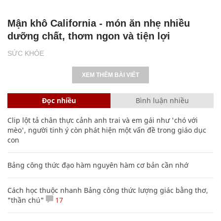
Mận khô California - món ăn nhẹ nhiều
dưỡng chất, thơm ngon và tiện lợi
SỨC KHỎE
XEM THÊM BÀI VIẾT
Đọc nhiều
Bình luận nhiều
Clip lột tả chân thực cảnh anh trai và em gái như 'chó với
mèo', người tinh ý còn phát hiện một vấn đề trong giáo dục
con
Bảng công thức đạo hàm nguyên hàm cơ bản cần nhớ
Cách học thuộc nhanh Bảng công thức lượng giác bằng thơ,
"thần chú"
17