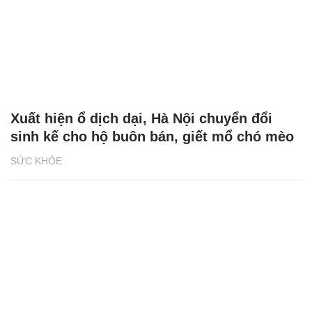
Xuất hiện ổ dịch dại, Hà Nội chuyển đổi
sinh kế cho hộ buôn bán, giết mổ chó mèo
SỨC KHỎE