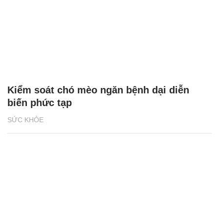
Kiểm soát chó mèo ngăn bệnh dại diễn
biến phức tạp
SỨC KHỎE