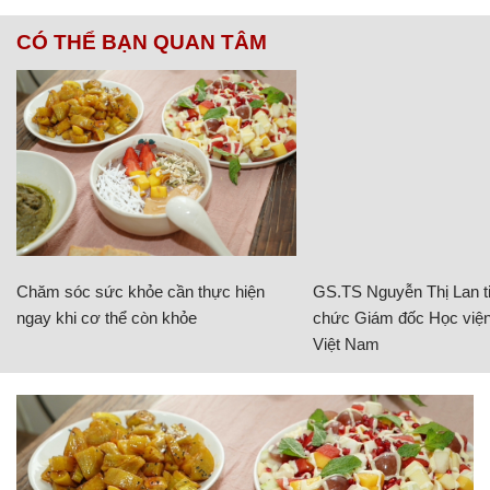
CÓ THỂ BẠN QUAN TÂM
Chăm sóc sức khỏe cần thực hiện
GS.TS Nguyễn Thị Lan ti
ngay khi cơ thể còn khỏe
chức Giám đốc Học viện
Việt Nam