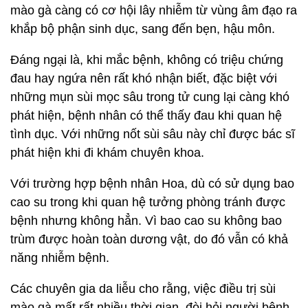
mào gà càng có cơ hội lây nhiễm từ vùng âm đạo ra
khắp bộ phận sinh dục, sang đến bẹn, hậu môn.
Đáng ngại là, khi mắc bệnh, không có triệu chứng
đau hay ngứa nên rất khó nhận biết, đặc biệt với
những mụn sùi mọc sâu trong tử cung lại càng khó
phát hiện, bệnh nhân có thể thấy đau khi quan hệ
tình dục. Với những nốt sùi sâu này chỉ được bác sĩ
phát hiện khi đi khám chuyên khoa.
Với trường hợp bệnh nhân Hoa, dù có sử dụng bao
cao su trong khi quan hệ tưởng phòng tránh được
bệnh nhưng không hẳn. Vì bao cao su không bao
trùm được hoàn toàn dương vật, do đó vẫn có khả
năng nhiễm bệnh.
Các chuyên gia da liễu cho rằng, việc điều trị sùi
mào gà mất rất nhiều thời gian, đòi hỏi người bệnh