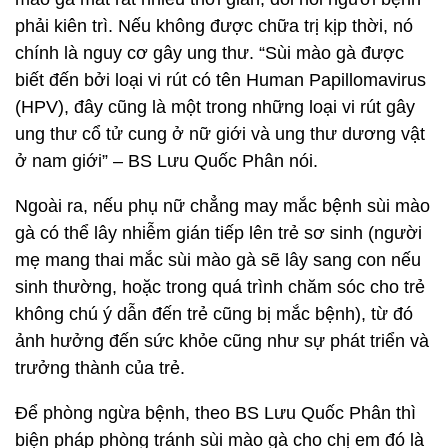
phải kiên trì. Nếu không được chữa trị kịp thời, nó
chính là nguy cơ gây ung thư. “Sùi mào gà được
biết đến bởi loại vi rút có tên Human Papillomavirus
(HPV), đây cũng là một trong những loại vi rút gây
ung thư cổ tử cung ở nữ giới và ung thư dương vật
ở nam giới” – BS Lưu Quốc Phân nói.
Ngoài ra, nếu phụ nữ chẳng may mắc bệnh sùi mào
gà có thể lây nhiễm gián tiếp lên trẻ sơ sinh (người
mẹ mang thai mắc sùi mào gà sẽ lây sang con nếu
sinh thường, hoặc trong quá trình chăm sóc cho trẻ
không chú ý dẫn đến trẻ cũng bị mắc bệnh), từ đó
ảnh hưởng đến sức khỏe cũng như sự phát triển và
trưởng thành của trẻ.
Để phòng ngừa bệnh, theo BS Lưu Quốc Phân thì
biện pháp phòng tránh sùi mào gà cho chị em đó là