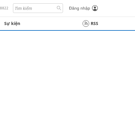
18822
Đăng nhập
Sự kiện
RSS