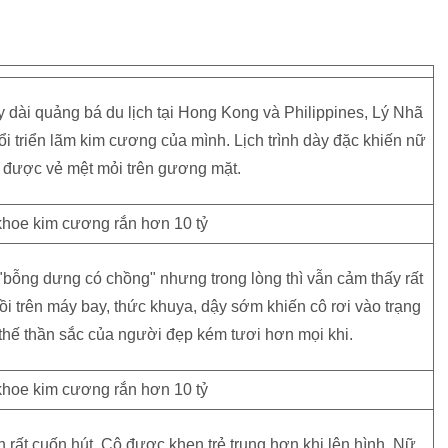
dài quảng bá du lịch tại Hong Kong và Philippines, Lý Nhã
ổi triển lãm kim cương của mình. Lịch trình dày đặc khiến nữ
 được vẻ mệt mỏi trên gương mặt.
"bỗng dưng có chồng" nhưng trong lòng thì vẫn cảm thấy rất
gồi trên máy bay, thức khuya, dậy sớm khiến cô rơi vào trạng
ì thế thần sắc của người đẹp kém tươi hơn mọi khi.
rất cuốn hút. Cô được khen trẻ trung hơn khi lên hình. Nữ