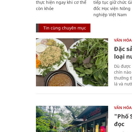
thực hiện ngay khi cơ thể
tiếp tục giữ chức 
còn khỏe
đốc Học viện Nông
nghiệp Việt Nam
Tin cùng chuyên mục
VĂN HÓA
Đặc s
loại 
Dù được 
chín nào
thưởng th
lá và nư
VĂN HÓA
"Phố 
đọc