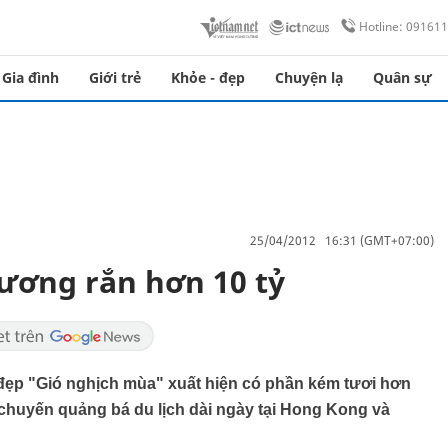
Hotline: 09161
Gia đình
Giới trẻ
Khỏe - đẹp
Chuyện lạ
Quân sự
25/04/2012 16:31 (GMT+07:00)
ương rắn hơn 10 tỷ
đẹp "Gió nghịch mùa" xuất hiện có phần kém tươi hơn
 chuyến quảng bá du lịch dài ngày tại Hong Kong và