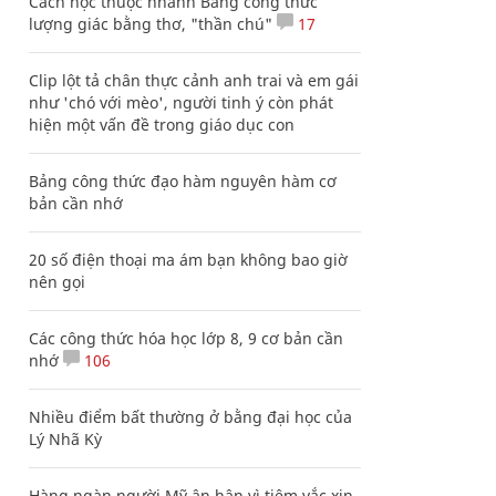
Cách học thuộc nhanh Bảng công thức
lượng giác bằng thơ, "thần chú"
17
Clip lột tả chân thực cảnh anh trai và em gái
như 'chó với mèo', người tinh ý còn phát
hiện một vấn đề trong giáo dục con
Bảng công thức đạo hàm nguyên hàm cơ
bản cần nhớ
20 số điện thoại ma ám bạn không bao giờ
nên gọi
Các công thức hóa học lớp 8, 9 cơ bản cần
nhớ
106
Nhiều điểm bất thường ở bằng đại học của
Lý Nhã Kỳ
Hàng ngàn người Mỹ ân hận vì tiêm vắc xin