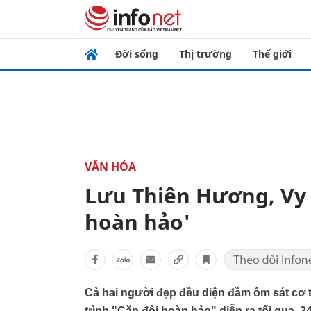
Đời sống
Thị trường
Thế giới
VĂN HÓA
Lưu Thiên Hương, Vy 
hoàn hảo'
Cả hai người đẹp đều diện đầm ôm sát cơ 
trình "Cặp đôi hoàn hảo" diễn ra tối qua, 