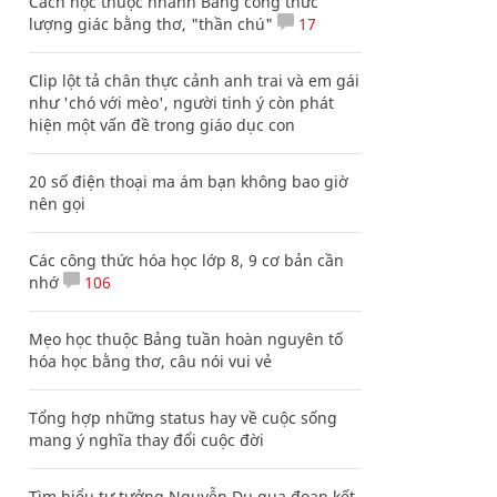
Cách học thuộc nhanh Bảng công thức
lượng giác bằng thơ, "thần chú"
17
Clip lột tả chân thực cảnh anh trai và em gái
như 'chó với mèo', người tinh ý còn phát
hiện một vấn đề trong giáo dục con
20 số điện thoại ma ám bạn không bao giờ
nên gọi
Các công thức hóa học lớp 8, 9 cơ bản cần
nhớ
106
Mẹo học thuộc Bảng tuần hoàn nguyên tố
hóa học bằng thơ, câu nói vui vẻ
Tổng hợp những status hay về cuộc sống
mang ý nghĩa thay đổi cuộc đời
Tìm hiểu tư tưởng Nguyễn Du qua đoạn kết