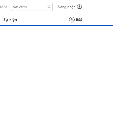
18822
Đăng nhập
Sự kiện
RSS