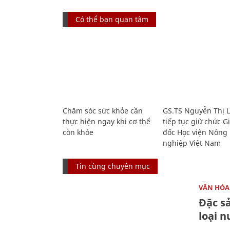
Có thể bạn quan tâm
Chăm sóc sức khỏe cần
GS.TS Nguyễn Thị 
thực hiện ngay khi cơ thể
tiếp tục giữ chức 
còn khỏe
đốc Học viện Nông
nghiệp Việt Nam
Tin cùng chuyên mục
VĂN HÓA
Đặc s
loại 