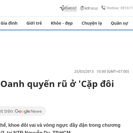
Hotline: 09161
Gia đình
Giới trẻ
Khỏe - đẹp
Chuyện lạ
Quân sự
25/03/2013 10:00 (GMT+07:00)
Oanh quyến rũ ở 'Cặp đôi
thể, khoe đôi vai và vòng ngực đầy đặn trong chương
24/3, tại NTĐ Nguyễn Du, TP.HCM.