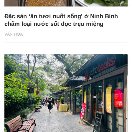
Đặc sản ‘ăn tươi nuốt sống' ở Ninh Bình
chấm loại nước sốt đọc trẹo miệng
VĂN HÓA