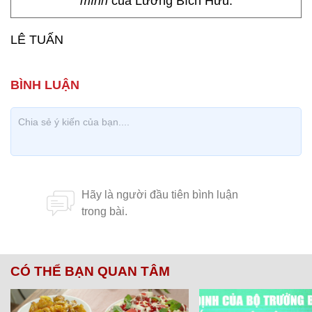
mình
của Lương Bích Hữu.
LÊ TUẤN
CÓ THỂ BẠN QUAN TÂM