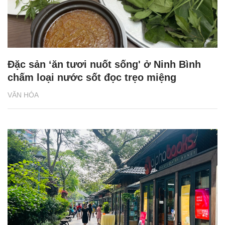
Đặc sản ‘ăn tươi nuốt sống' ở Ninh Bình
chấm loại nước sốt đọc trẹo miệng
VĂN HÓA