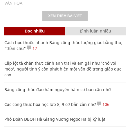
VĂN HÓA
XEM THÊM BÀI VIẾT
Đọc nhiều
Bình luận nhiều
Cách học thuộc nhanh Bảng công thức lượng giác bằng thơ,
"thần chú"
17
Clip lột tả chân thực cảnh anh trai và em gái như 'chó với
mèo', người tinh ý còn phát hiện một vấn đề trong giáo dục
con
Bảng công thức đạo hàm nguyên hàm cơ bản cần nhớ
Các công thức hóa học lớp 8, 9 cơ bản cần nhớ
106
Phó Đoàn ĐBQH Hà Giang Vương Ngọc Hà bị kỷ luật