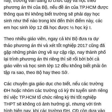
nay, trường vẫn đang tổ chức dạy và học theo
phương án thi của Bộ, nếu đề án của TP.HCM được
thông qua thì không biết trường sẽ phải dạy học
sinh như thế nào trong khi đến thời điểm này, các
em học sinh lớp 12 đã học được ½ học kỳ I.
Theo nhiều giáo viên, ngay cả khi Bộ đưa ra dự
thảo phương án thi và xét tốt nghiệp 2017 cũng đã
gặp những phản ứng về sự cập rập, nay thành phố
lại trình phương án thi riêng thì sẽ rối bời bởi cả
giáo viên và học sinh lớp 12 đều không biết phải ôn
tập ra sao, theo Bộ hay theo Sở.
Các chuyên gia giáo dục cho biết, nếu các trường
ĐH hoặc nhóm các trường có kỳ thi tuyển sinh riêng
thì việc TP.HCM tổ chức riêng kỳ thi tốt nghiệp
THPT sẽ không có ảnh hưởng gì, nhưng với tình
hình hiện nay, khi các trường ĐH, CĐ còn dựa vào