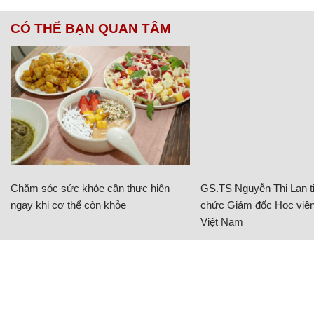
CÓ THỂ BẠN QUAN TÂM
Chăm sóc sức khỏe cần thực hiện
GS.TS Nguyễn Thị Lan ti
ngay khi cơ thể còn khỏe
chức Giám đốc Học viện
Việt Nam