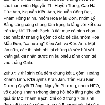
các thành viên Nguyễn Thị Huyền Trang, Cao Hà
Đức Anh, Nguyễn Kiều Anh, Nguyễn Công Đạt,
Phạm Hồng Minh, nhóm Hoa Mẫu Đơn, nhóm Lý
Bằng cũng cùng chung tâm trạng lo lắng với kết quả
trên tay MC Thanh Bạch. 3 tiết mục có bình chọn
cao nhất từ khán giả gồm có các bé của nhóm Hoa
Mẫu Đơn, “ca nương” Kiều Anh và Đức Anh. Một
lần nữa, các thí sinh nhí lại chứng tỏ sức hút với
khán giả khi nhận được nhiều phiếu bình chọn để
vào thẳng Gala.
20h37: 7 thí sinh của đêm chung kết 1 gồm: Hoàng
Khánh Linh, K’Druynhs Kran Jan, Trần Hữu Kiên,
Dương Quyết Thắng, Nguyễn Phương, nhóm HFO,
võ đường Thanh Phong đang hồi hộp lắng nghe kết
quả từ MC Thanh Bạch. Chỉ có 2 trong 7 thí sinh
được đi tiếp vào vòng trong và 5 người còn lại sẽ ra