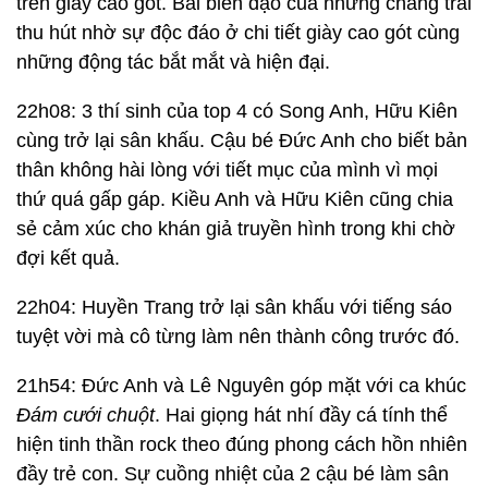
trên giày cao gót. Bài biên đạo của những chàng trai
thu hút nhờ sự độc đáo ở chi tiết giày cao gót cùng
những động tác bắt mắt và hiện đại.
22h08: 3 thí sinh của top 4 có Song Anh, Hữu Kiên
cùng trở lại sân khấu. Cậu bé Đức Anh cho biết bản
thân không hài lòng với tiết mục của mình vì mọi
thứ quá gấp gáp. Kiều Anh và Hữu Kiên cũng chia
sẻ cảm xúc cho khán giả truyền hình trong khi chờ
đợi kết quả.
22h04: Huyền Trang trở lại sân khấu với tiếng sáo
tuyệt vời mà cô từng làm nên thành công trước đó.
21h54: Đức Anh và Lê Nguyên góp mặt với ca khúc
Đám cưới chuột
. Hai giọng hát nhí đầy cá tính thể
hiện tinh thần rock theo đúng phong cách hồn nhiên
đầy trẻ con. Sự cuồng nhiệt của 2 cậu bé làm sân