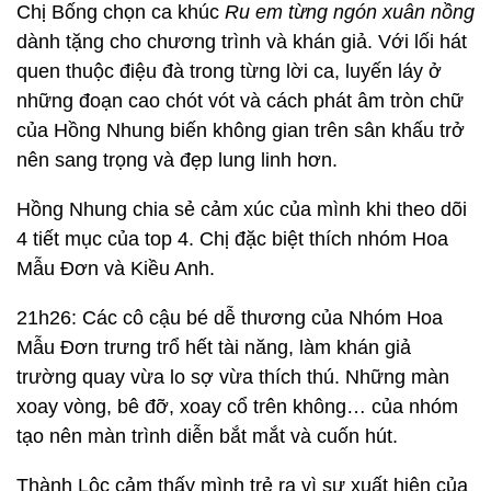
Chị Bống chọn ca khúc
Ru em từng ngón xuân nồng
dành tặng cho chương trình và khán giả. Với lối hát
quen thuộc điệu đà trong từng lời ca, luyến láy ở
những đoạn cao chót vót và cách phát âm tròn chữ
của Hồng Nhung biến không gian trên sân khấu trở
nên sang trọng và đẹp lung linh hơn.
Hồng Nhung chia sẻ cảm xúc của mình khi theo dõi
4 tiết mục của top 4. Chị đặc biệt thích nhóm Hoa
Mẫu Đơn và Kiều Anh.
21h26: Các cô cậu bé dễ thương của Nhóm Hoa
Mẫu Đơn trưng trổ hết tài năng, làm khán giả
trường quay vừa lo sợ vừa thích thú. Những màn
xoay vòng, bê đỡ, xoay cổ trên không… của nhóm
tạo nên màn trình diễn bắt mắt và cuốn hút.
Thành Lộc cảm thấy mình trẻ ra vì sự xuất hiện của