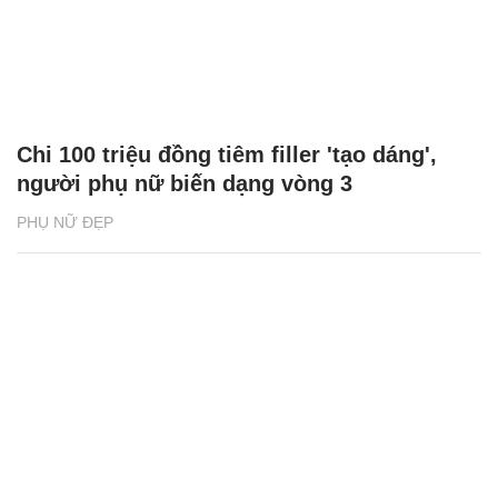
Chi 100 triệu đồng tiêm filler 'tạo dáng',
người phụ nữ biến dạng vòng 3
PHỤ NỮ ĐẸP