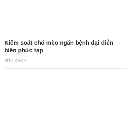
Kiểm soát chó mèo ngăn bệnh dại diễn
biến phức tạp
SỨC KHỎE