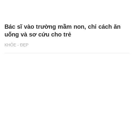
Bác sĩ vào trường mầm non, chỉ cách ăn
uống và sơ cứu cho trẻ
KHỎE - ĐẸP