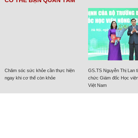
CÓ THỂ BẠN QUAN TÂM
Chăm sóc sức khỏe cần thực hiện
GS.TS Nguyễn Thị Lan ti
ngay khi cơ thể còn khỏe
chức Giám đốc Học viện
Việt Nam