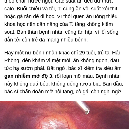
theo chai nước ngọt. Các suất ăn đều dư thừa
calo. Buổi chiều và tối, T. cũng ăn vội suất xôi thịt
hoặc gà rán để đi học. Vì thói quen ăn uống thiếu
khoa học nên cân nặng của T. tăng không kiểm
soát. Bản thân bệnh nhân cũng ân hận vì lối sống
dẫn tới còn trẻ đã mang nhiều bệnh.
Hay một nữ bệnh nhân khác chỉ 29 tuổi, trú tại Hải
Phòng, đến khám vì mệt mỏi, ăn không ngon, đau
tức hạ sườn phải. Bất ngờ, bác sĩ kiểm tra siêu âm
gan nhiễm mỡ độ 3
, rối loạn mỡ máu. Bệnh nhân
này không quá béo, không uống rượu bia. Ban đầu,
bác sĩ chẩn đoán mỡ nội tạng, cô gái còn nghi ngờ.