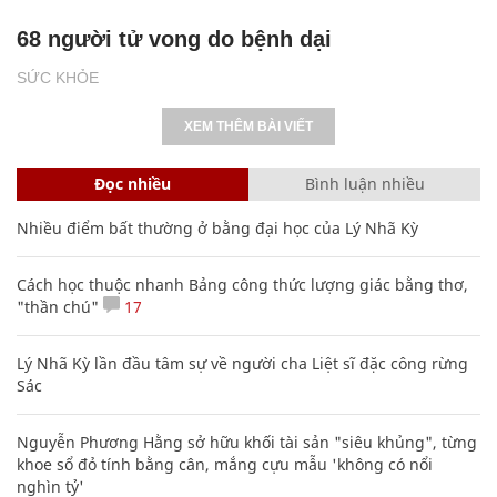
68 người tử vong do bệnh dại
SỨC KHỎE
XEM THÊM BÀI VIẾT
Đọc nhiều
Bình luận nhiều
Nhiều điểm bất thường ở bằng đại học của Lý Nhã Kỳ
Cách học thuộc nhanh Bảng công thức lượng giác bằng thơ,
"thần chú"
17
Lý Nhã Kỳ lần đầu tâm sự về người cha Liệt sĩ đặc công rừng
Sác
Nguyễn Phương Hằng sở hữu khối tài sản "siêu khủng", từng
khoe sổ đỏ tính bằng cân, mắng cựu mẫu 'không có nổi
nghìn tỷ'