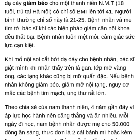
dạ dày
giảm béo
cho một thanh niên N.M.T (18
tuổi, trú tại Hà Nội) có chỉ số BMI lên tới 41. Người
bình thường chỉ số này là 21-25. Bệnh nhân và mẹ
tìm tới bác sĩ khi các biện pháp giảm cân nội khoa
đều thất bại. Bệnh nhân luôn mệt mỏi, cảm giác sức
lực cạn kiệt.
Khi mổ nội soi cắt bớt dạ dày cho bệnh nhân, bác sĩ
giật mình khi nhận thấy trên lá gan, lớp mỡ vàng
óng, các tạng khác cũng bị mỡ quấn đặc. Nếu bệnh
nhân không giảm béo, giảm mỡ nội tạng, nguy cơ
mắc các bệnh tim mạch, ung thư rất lớn.
Theo chia sẻ của nam thanh niên, 4 năm gần đây vì
áp lực học hành nên căng thẳng và ăn nhiều. Mỗi
ngày đi học, nam bệnh nhân được mẹ cho 50.000
đồng ăn sáng, thực đơn là 2 cái bánh mì hoặc kèm