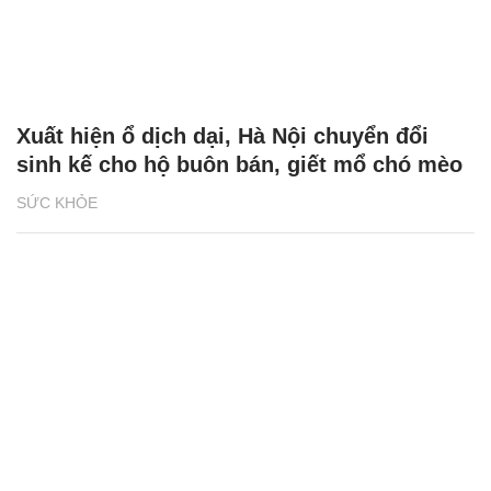
Xuất hiện ổ dịch dại, Hà Nội chuyển đổi
sinh kế cho hộ buôn bán, giết mổ chó mèo
SỨC KHỎE