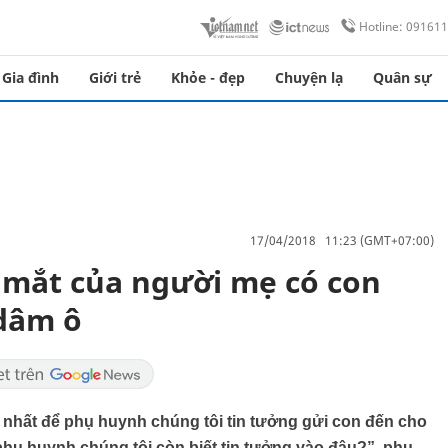
Hotline: 09161
Gia đình
Giới trẻ
Khỏe - đẹp
Chuyện lạ
Quân sự
17/04/2018 11:23 (GMT+07:00)
 mắt của người mẹ có con
 dâm ô
 nhất để phụ huynh chúng tôi tin tưởng gửi con đến cho
 phụ huynh chúng tôi còn biết tin tưởng vào đâu?”, phụ