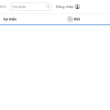
18822
Đăng nhập
Sự kiện
RSS