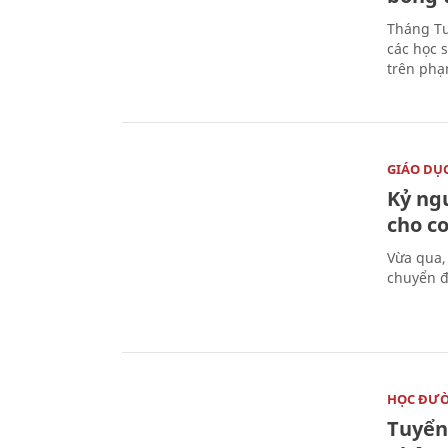
Tháng Tư
các học 
trên phạ
GIÁO DỤ
Kỷ ng
cho c
Vừa qua,
chuyển đ
HỌC ĐƯ
Tuyển 