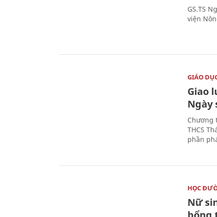
GS.TS Ng
viện Nôn
GIÁO DỤ
Giao 
Ngày 
Chương t
THCS Thá
phần phá
HỌC ĐƯ
Nữ si
bổng 