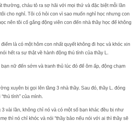
hất thường, cháu tỏ ra sợ hãi với mọi thứ và đặc biệt mỗi lần
n tôi cho nghỉ. Tôi có hỏi con vì sao muốn nghỉ học nhưng con
 học nên tôi cố gắng động viên con đến nhà thầy học để không
h điểm là có một hôm con nhất quyết không đi học và khóc xin
nói hết ra sự thật về hành động thú tính của thầy L.
u bạn nữ đến sớm và tranh thủ lúc đó để ôm ấp, động chạm
ờng xuyên bị gọi lên tầng 3 nhà thầy. Sau đó, thầy L. đóng
 “thú tính” của mình.
ng 3 vài lần, không chỉ nó và có một số bạn khác đều bị như
ẹ thì nó chỉ khóc và nói “thầy bảo nếu nói với ai thì thầy sẽ