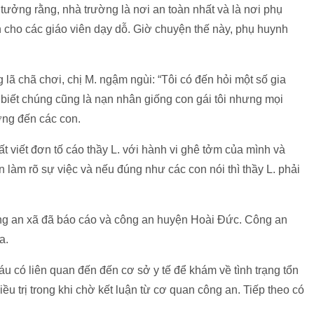
tưởng rằng, nhà trường là nơi an toàn nhất và là nơi phụ
n cho các giáo viên dạy dỗ. Giờ chuyện thế này, phụ huynh
lã chã chơi, chị M. ngậm ngùi: “Tôi có đến hỏi một số gia
 biết chúng cũng là nạn nhân giống con gái tôi nhưng mọi
ởng đến các con.
ất viết đơn tố cáo thầy L. với hành vi ghê tởm của mình và
àm rõ sự việc và nếu đúng như các con nói thì thầy L. phải
ông an xã đã báo cáo và công an huyện Hoài Đức. Công an
a.
u có liên quan đến đến cơ sở y tế để khám về tình trạng tổn
ều trị trong khi chờ kết luận từ cơ quan công an. Tiếp theo có