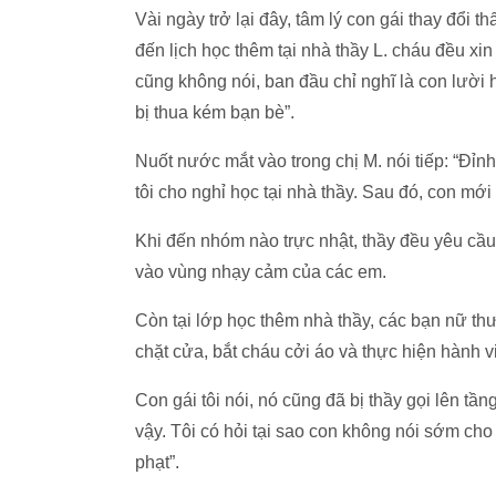
Vài ngày trở lại đây, tâm lý con gái thay đổi t
đến lịch học thêm tại nhà thầy L. cháu đều xi
cũng không nói, ban đầu chỉ nghĩ là con lười
bị thua kém bạn bè”.
Nuốt nước mắt vào trong chị M. nói tiếp: “Đỉn
tôi cho nghỉ học tại nhà thầy. Sau đó, con mới 
Khi đến nhóm nào trực nhật, thầy đều yêu cầ
vào vùng nhạy cảm của các em.
Còn tại lớp học thêm nhà thầy, các bạn nữ thư
chặt cửa, bắt cháu cởi áo và thực hiện hành vi
Con gái tôi nói, nó cũng đã bị thầy gọi lên tầ
vậy. Tôi có hỏi tại sao con không nói sớm cho m
phạt”.