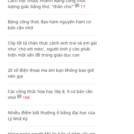
Cách học thuộc nhanh Bảng công thức
lượng giác bằng thơ, "thần chú"
17
Bảng công thức đạo hàm nguyên hàm cơ
bản cần nhớ
Clip lột tả chân thực cảnh anh trai và em gái
như 'chó với mèo', người tinh ý còn phát
hiện một vấn đề trong giáo dục con
20 số điện thoại ma ám bạn không bao giờ
nên gọi
Các công thức hóa học lớp 8, 9 cơ bản cần
nhớ
106
Nhiều điểm bất thường ở bằng đại học của
Lý Nhã Kỳ
Hàng ngàn người Mỹ ân hận vì tiêm vắc xin