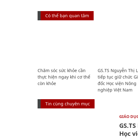
Có thể bạn quan tâm
Chăm sóc sức khỏe cần
GS.TS Nguyễn Thị 
thực hiện ngay khi cơ thể
tiếp tục giữ chức 
còn khỏe
đốc Học viện Nông
nghiệp Việt Nam
Tin cùng chuyên mục
GIÁO DỤ
GS.TS
Học v