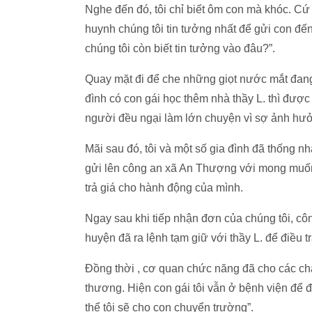
Nghe đến đó, tôi chỉ biết ôm con mà khóc. Cứ 
huynh chúng tôi tin tưởng nhất để gửi con đế
chúng tôi còn biết tin tưởng vào đâu?”.
Quay mặt đi để che những giọt nước mắt đang 
đình có con gái học thêm nhà thầy L. thì được
người đều ngại làm lớn chuyện vì sợ ảnh hư
Mãi sau đó, tôi và một số gia đình đã thống nh
gửi lên công an xã An Thượng với mong muốn l
trả giá cho hành động của mình.
Ngay sau khi tiếp nhận đơn của chúng tôi, c
huyện đã ra lệnh tạm giữ với thầy L. để điều tr
Đồng thời , cơ quan chức năng đã cho các chá
thương. Hiện con gái tôi vẫn ở bệnh viện để đi
thể tôi sẽ cho con chuyển trường”.