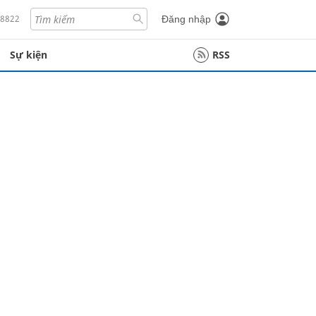
18822
Đăng nhập
Sự kiện
RSS