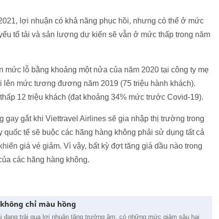
2021, lợi nhuận có khả năng phục hồi, nhưng có thể ở mức
 yếu tố tải và sản lượng dự kiến sẽ vẫn ở mức thấp trong năm
ận mức lỗ bằng khoảng một nửa của năm 2020 tại công ty mẹ
i lên mức tương đương năm 2019 (75 triệu hành khách).
hấp 12 triệu khách (đạt khoảng 34% mức trước Covid-19).
ay gắt khi Viettravel Airlines sẽ gia nhập thị trường trong
y quốc tế sẽ buộc các hãng hàng không phải sử dụng tất cả
khiến giá vé giảm. Vì vậy, bất kỳ đợt tăng giá dầu nào trong
của các hãng hàng không.
 không chỉ màu hồng
 đang trải qua lợi nhuận tăng trưởng âm, có những mức giảm sâu hai