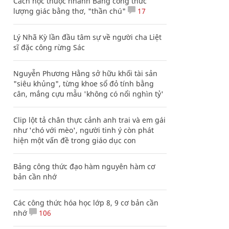
Cách học thuộc nhanh Bảng công thức
lượng giác bằng thơ, "thần chú"
17
Lý Nhã Kỳ lần đầu tâm sự về người cha Liệt
sĩ đặc công rừng Sác
Nguyễn Phương Hằng sở hữu khối tài sản
"siêu khủng", từng khoe sổ đỏ tính bằng
cân, mắng cựu mẫu 'không có nổi nghìn tỷ'
Clip lột tả chân thực cảnh anh trai và em gái
như 'chó với mèo', người tinh ý còn phát
hiện một vấn đề trong giáo dục con
Bảng công thức đạo hàm nguyên hàm cơ
bản cần nhớ
Các công thức hóa học lớp 8, 9 cơ bản cần
nhớ
106