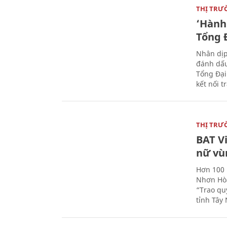
THỊ TRƯ
‘Hành 
Tổng Đ
Nhân dịp
đánh dấu
Tổng Đại
kết nối t
THỊ TRƯ
BAT V
nữ vù
Hơn 100 
Nhơn Hòa
“Trao qu
tỉnh Tây 