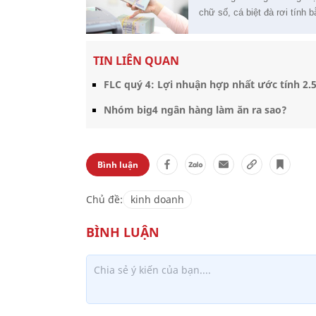
chữ số, cá biệt đà rơi tính 
TIN LIÊN QUAN
FLC quý 4: Lợi nhuận hợp nhất ước tính 2.5
Nhóm big4 ngân hàng làm ăn ra sao?
Bình luận
Chủ đề:
kinh doanh