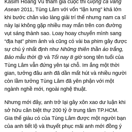
Kasim Hoàng Vũ tham gia cuộc thi
Giọng ca vàng
Asean
2011, Tùng Lâm với vốn “lận lưng” khá lớn
khi bước chân vào làng giải trí thế nhưng nam ca sĩ
này lại không gặp nhiều may mắn trên con đường
vụt sáng thành sao. Loay hoay chuyển mình sang
“địa hạt” phim ảnh và cũng có vài ba phim gây được
sự chú ý nhất định như
Những thiên thần áo trắng,
Bảo mẫu thời @
và
Tối nay 8 giờ
song tên tuổi của
Tùng Lâm vẫn đứng yên tại chỗ. Im ắng một thời
gian, tưởng đâu anh đã dần mất hút và nhiều người
còn lầm tưởng Tùng Lâm đã yên phận với một
ngành nghề mới, ngoài nghệ thuật.
Nhưng mới đây, anh trở lại gây xôn xao dư luận khi
sở hữu căn biệt thự 200 tỷ ở trung tâm TP.HCM.
Gia thế giàu có của Tùng Lâm được một người bạn
của anh tiết lộ và thuyết phục mãi anh mới đồng ý