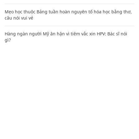
Mẹo học thuộc Bảng tuần hoàn nguyên tố hóa học bằng thơ,
câu nói vui vẻ
Hàng ngàn người Mỹ ân hận vì tiêm vắc xin HPV: Bác sĩ nói
gì?
CHUYÊN TRANG CỦA BÁO
Tòa soạn: Tòa nhà Cục Tần Số, 115 Trần Duy Hưng Hà Nội
Giấy phép hoạt động báo chí: Số 09/GP-BTTTT, Bộ Thông tin và
Truyền thông cấp ngày 07/01/2019.
0916118822
Hotline nội dung: