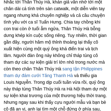
Nhắc tới Thân Thúy Hà, khán giả vẫn nhớ tới một
chân dài cá tính trên sàn catwalk, một diễn viên tay
ngang nhưng khá chuyên nghiệp và cả câu chuyện
tình yêu với ca sĩ Tuấn Hưng. Chia tay chồng khi
con trai còn ở tuổi ẵm ngửa, Thân Thúy Hà bỗng
dưng khép kín cuộc sống riêng. Tuy nhiên, thời gian
gần đây, người hâm mộ thỉnh thoảng lại thấy cô
xuất hiện cùng một quý ông khá điển trai và lịch
lãm. Người đàn ông này không chỉ tháp tùng cô
tham dự các sự kiện giải trí lớn nhỏ trong nước mà
còn theo chân Thân Thúy Hà
sang tận Philippines
tham dự đám cưới Tăng Thanh Hà
và thiếu gia
Louis Nguyễn. Trong dịp cuối tuần vừa rồi, quý ông
này tháp tùng Thân Thúy Hà ra Hà Nội tham dự một
sự kiện khai trương của một thương hiệu thời trang.
Nhưng ngay sau khi thấy cựu người mẫu và bạn bè
cô đã an vị, anh lại tìm một chỗ đứng ở phía sau,