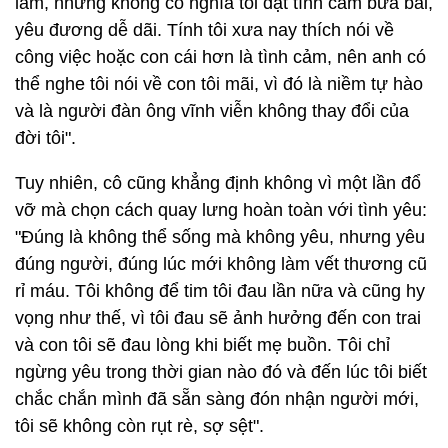
lắm, nhưng không có nghĩa tôi đặt tình cảm bừa bãi,
yêu đương dễ dãi. Tính tôi xưa nay thích nói về
công việc hoặc con cái hơn là tình cảm, nên anh có
thể nghe tôi nói về con tôi mãi, vì đó là niềm tự hào
và là người đàn ông vĩnh viễn không thay đổi của
đời tôi".
Tuy nhiên, cô cũng khẳng định không vì một lần đổ
vỡ mà chọn cách quay lưng hoàn toàn với tình yêu:
"Đúng là không thể sống mà không yêu, nhưng yêu
đúng người, đúng lúc mới không làm vết thương cũ
rỉ máu. Tôi không để tim tôi đau lần nữa và cũng hy
vọng như thế, vì tôi đau sẽ ảnh hưởng đến con trai
và con tôi sẽ đau lòng khi biết mẹ buồn. Tôi chỉ
ngừng yêu trong thời gian nào đó và đến lúc tôi biết
chắc chắn mình đã sẵn sàng đón nhận người mới,
tôi sẽ không còn rụt rè, sợ sệt".