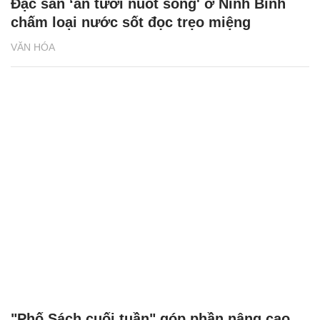
Đặc sản ‘ăn tươi nuốt sống' ở Ninh Bình
chấm loại nước sốt đọc trẹo miệng
VĂN HÓA
"Phố Sách cuối tuần" góp phần nâng cao