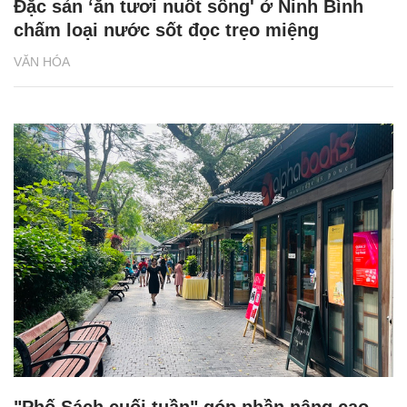
Đặc sản ‘ăn tươi nuốt sống' ở Ninh Bình
chấm loại nước sốt đọc trẹo miệng
VĂN HÓA
"Phố Sách cuối tuần" góp phần nâng cao