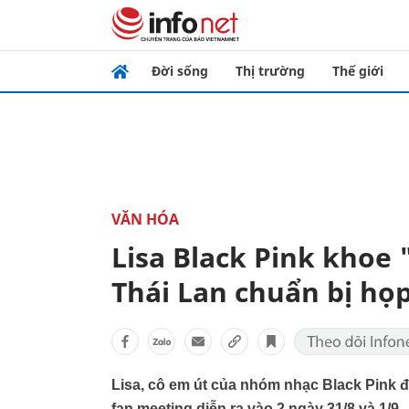
Đời sống
Thị trường
Thế giới
VĂN HÓA
Lisa Black Pink khoe 
Thái Lan chuẩn bị họp
Lisa, cô em út của nhóm nhạc Black Pink 
fan meeting diễn ra vào 2 ngày 31/8 và 1/9.