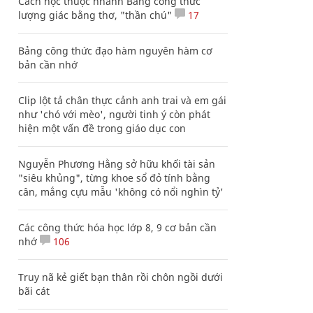
Cách học thuộc nhanh Bảng công thức
lượng giác bằng thơ, "thần chú"
17
Bảng công thức đạo hàm nguyên hàm cơ
bản cần nhớ
Clip lột tả chân thực cảnh anh trai và em gái
như 'chó với mèo', người tinh ý còn phát
hiện một vấn đề trong giáo dục con
Nguyễn Phương Hằng sở hữu khối tài sản
"siêu khủng", từng khoe sổ đỏ tính bằng
cân, mắng cựu mẫu 'không có nổi nghìn tỷ'
Các công thức hóa học lớp 8, 9 cơ bản cần
nhớ
106
Truy nã kẻ giết bạn thân rồi chôn ngồi dưới
bãi cát