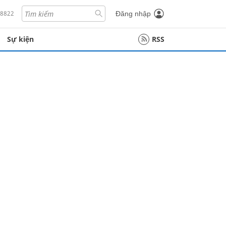
18822
Đăng nhập
Sự kiện
RSS