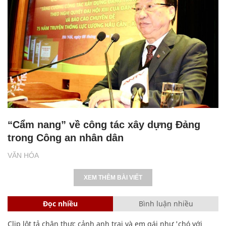
“Cẩm nang” về công tác xây dựng Đảng
trong Công an nhân dân
VĂN HÓA
XEM THÊM BÀI VIẾT
Đọc nhiều
Bình luận nhiều
Clip lột tả chân thực cảnh anh trai và em gái như 'chó với