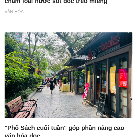
chấm loại nước sốt đọc trẹo miệng
VĂN HÓA
"Phố Sách cuối tuần" góp phần nâng cao
văn hóa đọc