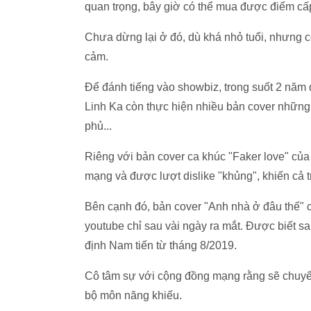
quan trọng, bây giờ có thể mua được điểm cấ
Chưa dừng lại ở đó, dù khá nhỏ tuổi, nhưng 
cảm.
Để đánh tiếng vào showbiz, trong suốt 2 năm 
Linh Ka còn thực hiện nhiều bản cover nhữn
phủ...
Riêng với bản cover ca khúc "Faker love" củ
mạng và được lượt dislike "khủng", khiến cả
Bên cạnh đó, bản cover "Anh nhà ở đâu thế" củ
youtube chỉ sau vài ngày ra mắt. Được biết sa
định Nam tiến từ tháng 8/2019.
Cô tâm sự với cộng đồng mạng rằng sẽ chuyể
bộ môn năng khiếu.