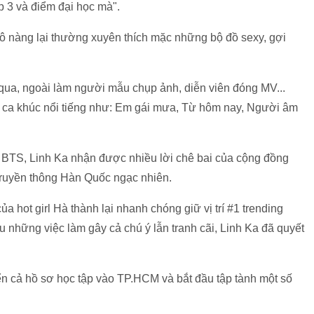
p 3 và điểm đại học mà".
cô nàng lại thường xuyên thích mặc những bộ đồ sexy, gợi
qua, ngoài làm người mẫu chụp ảnh, diễn viên đóng MV...
g ca khúc nổi tiếng như: Em gái mưa, Từ hôm nay, Người âm
a BTS, Linh Ka nhận được nhiều lời chê bai của cộng đồng
 truyền thông Hàn Quốc ngạc nhiên.
a hot girl Hà thành lại nhanh chóng giữ vị trí #1 trending
u những việc làm gây cả chú ý lẫn tranh cãi, Linh Ka đã quyết
n cả hồ sơ học tập vào TP.HCM và bắt đầu tập tành một số