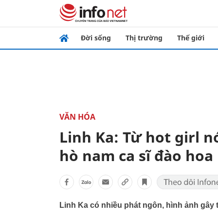
Đời sống
Thị trường
Thế giới
VĂN HÓA
Linh Ka: Từ hot girl 
hò nam ca sĩ đào hoa
Linh Ka có nhiều phát ngôn, hình ảnh gây tr