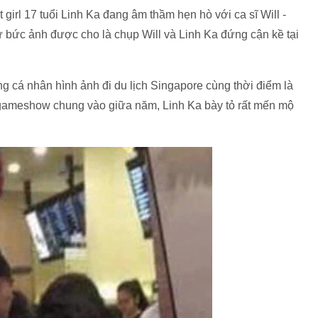
girl 17 tuổi Linh Ka đang âm thầm hẹn hò với ca sĩ Will -
ừ bức ảnh được cho là chụp Will và Linh Ka đứng cận kề tại
ang cá nhân hình ảnh đi du lịch Singapore cùng thời điểm là
a gameshow chung vào giữa năm, Linh Ka bày tỏ rất mến mộ