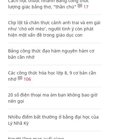
Cách học thuộc nhanh Bảng công thức
lượng giác bằng thơ, "thần chú"
17
Clip lột tả chân thực cảnh anh trai và em gái
như 'chó với mèo', người tinh ý còn phát
hiện một vấn đề trong giáo dục con
Bảng công thức đạo hàm nguyên hàm cơ
bản cần nhớ
Các công thức hóa học lớp 8, 9 cơ bản cần
nhớ
106
20 số điện thoại ma ám bạn không bao giờ
nên gọi
Nhiều điểm bất thường ở bằng đại học của
Lý Nhã Kỳ
Người lãng mạn cuối cùng