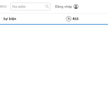
18822
Đăng nhập
Sự kiện
RSS