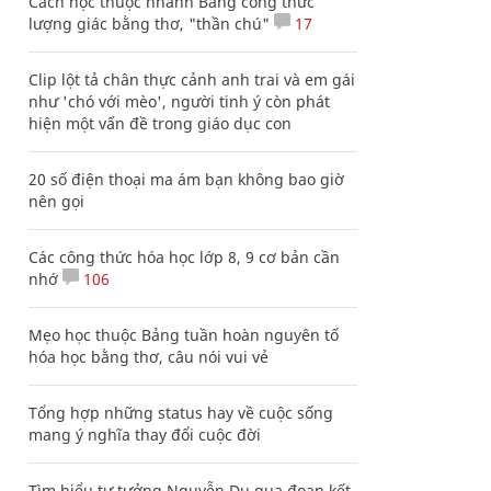
Cách học thuộc nhanh Bảng công thức
lượng giác bằng thơ, "thần chú"
17
Clip lột tả chân thực cảnh anh trai và em gái
như 'chó với mèo', người tinh ý còn phát
hiện một vấn đề trong giáo dục con
20 số điện thoại ma ám bạn không bao giờ
nên gọi
Các công thức hóa học lớp 8, 9 cơ bản cần
nhớ
106
Mẹo học thuộc Bảng tuần hoàn nguyên tố
hóa học bằng thơ, câu nói vui vẻ
Tổng hợp những status hay về cuộc sống
mang ý nghĩa thay đổi cuộc đời
Tìm hiểu tư tưởng Nguyễn Du qua đoạn kết