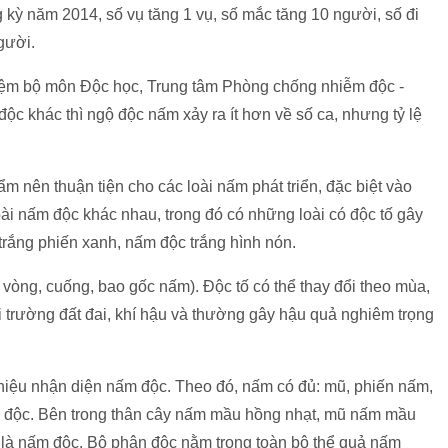
 kỳ năm 2014, số vụ tăng 1 vụ, số mắc tăng 10 người, số đi
gười.
m bộ môn Độc học, Trung tâm Phòng chống nhiễm độc -
ộc khác thì ngộ độc nấm xảy ra ít hơn về số ca, nhưng tỷ lệ
m nên thuận tiện cho các loài nấm phát triển, đặc biệt vào
ài nấm độc khác nhau, trong đó có những loài có độc tố gây
trắng phiến xanh, nấm độc trắng hình nón.
 vòng, cuống, bao gốc nấm). Độc tố có thể thay đổi theo mùa,
i trường đất đai, khí hậu và thường gây hậu quả nghiêm trọng
hiệu nhận diện nấm độc. Theo đó, nấm có đủ: mũ, phiến nấm,
 độc. Bên trong thân cây nấm mầu hồng nhạt, mũ nấm mầu
m là nấm độc. Bộ phận độc nằm trong toàn bộ thể quả nấm