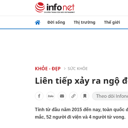
Đời sống
Thị trường
Thế giới
KHỎE - ĐẸP
SỨC KHỎE
Liên tiếp xảy ra ngộ 
Tính từ đầu năm 2015 đến nay, toàn quốc 
mắc, 52 người đi viện và 4 người tử vong.