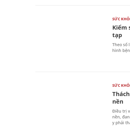
SỨC KHỎ
Kiểm 
tạp
Theo số l
hình bện
SỨC KHỎ
Thách
nền
Điều trị
nền, đan
y phải t