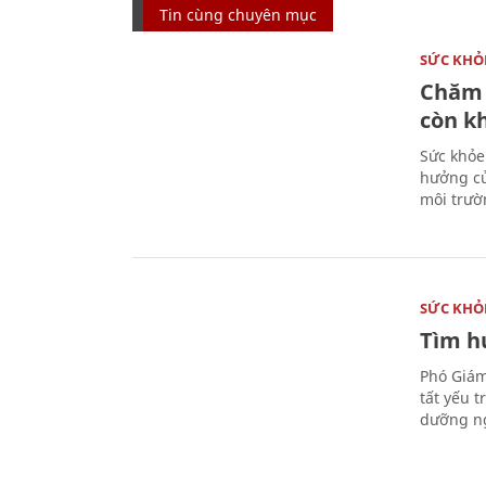
Tin cùng chuyên mục
SỨC KHỎ
Chăm 
còn k
Sức khỏe
hưởng củ
môi trườ
SỨC KHỎ
Tìm hư
Phó Giám
tất yếu 
dưỡng ng