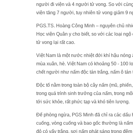
người đi viện và 4 người tử vong. So với cùng
viện tăng 7 người, tuy nhiên tử vong giảm 9 n
PGS.TS. Hoàng Công Minh – nguyên chủ nhiệ
Học viện Quân y cho biết, so với các loại ngộ đ
tử vong lại rất cao.
Việt Nam là một nước nhiệt đới khí hậu nóng ẩ
mùa xuân, hè. Việt Nam có khoảng 50 - 100 lo
chết người như nấm độc tán trắng, nấm ô tán 
Độc tố nằm trong toàn bộ cây nấm (mũ, phiến,
trong quá trình sinh trưởng của nấm, trong mô
tới sức khỏe, rất phức tạp và khó tiên lượng.
Để phòng ngừa, PGS Minh đã chỉ ra các dấu 
cuống, vòng cuống và bao gốc thường là nấm
đỏ có vẩy trắng, sợi nấm phát sáng trong đê