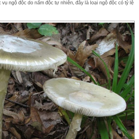
c vụ ngộ độc do nấm độc tự nhiên, đây là loại ngộ độc có tỷ lệ