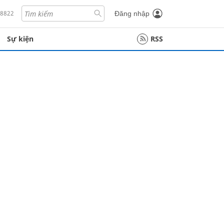
18822
Đăng nhập
Sự kiện
RSS