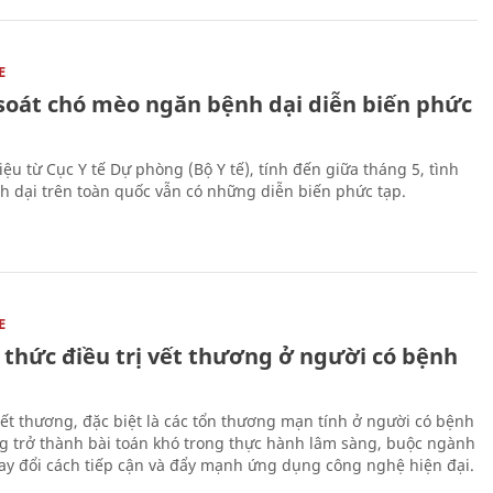
E
soát chó mèo ngăn bệnh dại diễn biến phức
iệu từ Cục Y tế Dự phòng (Bộ Y tế), tính đến giữa tháng 5, tình
h dại trên toàn quốc vẫn có những diễn biến phức tạp.
E
 thức điều trị vết thương ở người có bệnh
 vết thương, đặc biệt là các tổn thương mạn tính ở người có bệnh
g trở thành bài toán khó trong thực hành lâm sàng, buộc ngành
hay đổi cách tiếp cận và đẩy mạnh ứng dụng công nghệ hiện đại.