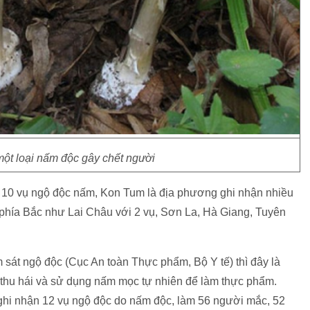
một loại nấm độc gây chết người
ra 10 vụ ngộ độc nấm, Kon Tum là địa phương ghi nhận nhiều
úi phía Bắc như Lai Châu với 2 vụ, Sơn La, Hà Giang, Tuyên
át ngộ độc (Cục An toàn Thực phẩm, Bộ Y tế) thì đây là
thu hái và sử dụng nấm mọc tự nhiên để làm thực phẩm.
ghi nhận 12 vụ ngộ độc do nấm độc, làm 56 người mắc, 52