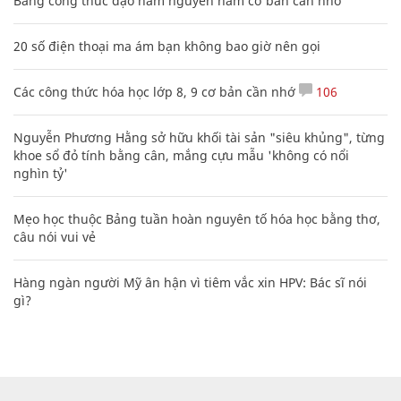
Bảng công thức đạo hàm nguyên hàm cơ bản cần nhớ
20 số điện thoại ma ám bạn không bao giờ nên gọi
Các công thức hóa học lớp 8, 9 cơ bản cần nhớ
106
Nguyễn Phương Hằng sở hữu khối tài sản "siêu khủng", từng
khoe sổ đỏ tính bằng cân, mắng cựu mẫu 'không có nổi
nghìn tỷ'
Mẹo học thuộc Bảng tuần hoàn nguyên tố hóa học bằng thơ,
câu nói vui vẻ
Hàng ngàn người Mỹ ân hận vì tiêm vắc xin HPV: Bác sĩ nói
gì?