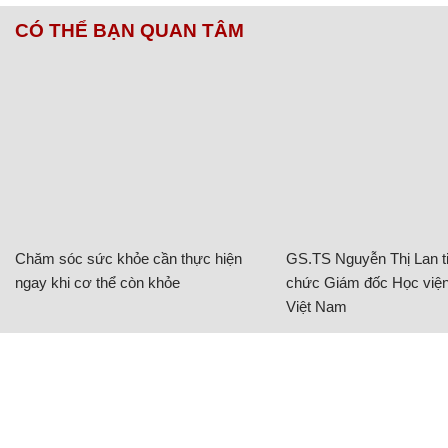
CÓ THỂ BẠN QUAN TÂM
Chăm sóc sức khỏe cần thực hiện
GS.TS Nguyễn Thị Lan ti
ngay khi cơ thể còn khỏe
chức Giám đốc Học viện
Việt Nam