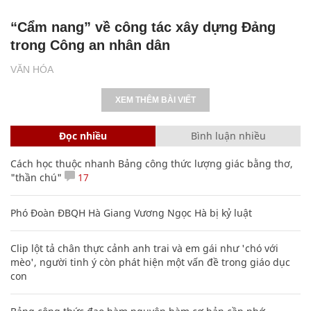
“Cẩm nang” về công tác xây dựng Đảng
trong Công an nhân dân
VĂN HÓA
XEM THÊM BÀI VIẾT
Đọc nhiều
Bình luận nhiều
Cách học thuộc nhanh Bảng công thức lượng giác bằng thơ,
"thần chú"
17
Phó Đoàn ĐBQH Hà Giang Vương Ngọc Hà bị kỷ luật
Clip lột tả chân thực cảnh anh trai và em gái như 'chó với
mèo', người tinh ý còn phát hiện một vấn đề trong giáo dục
con