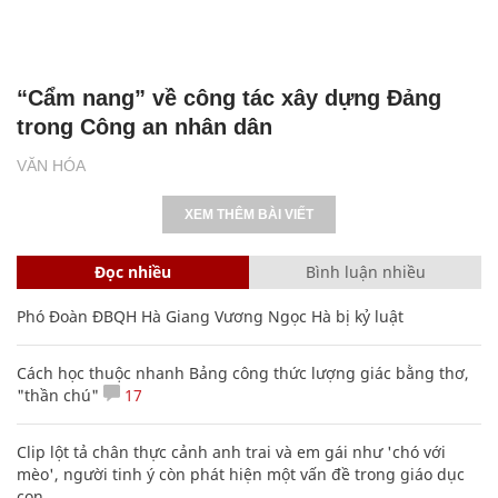
“Cẩm nang” về công tác xây dựng Đảng
trong Công an nhân dân
VĂN HÓA
XEM THÊM BÀI VIẾT
Đọc nhiều
Bình luận nhiều
Phó Đoàn ĐBQH Hà Giang Vương Ngọc Hà bị kỷ luật
Cách học thuộc nhanh Bảng công thức lượng giác bằng thơ,
"thần chú"
17
Clip lột tả chân thực cảnh anh trai và em gái như 'chó với
mèo', người tinh ý còn phát hiện một vấn đề trong giáo dục
con