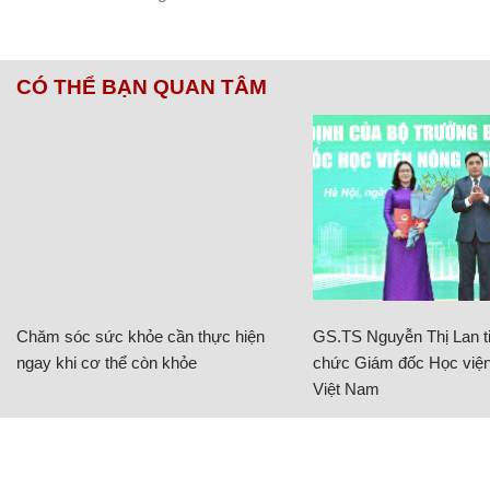
CÓ THỂ BẠN QUAN TÂM
Chăm sóc sức khỏe cần thực hiện
GS.TS Nguyễn Thị Lan ti
ngay khi cơ thể còn khỏe
chức Giám đốc Học viện
Việt Nam