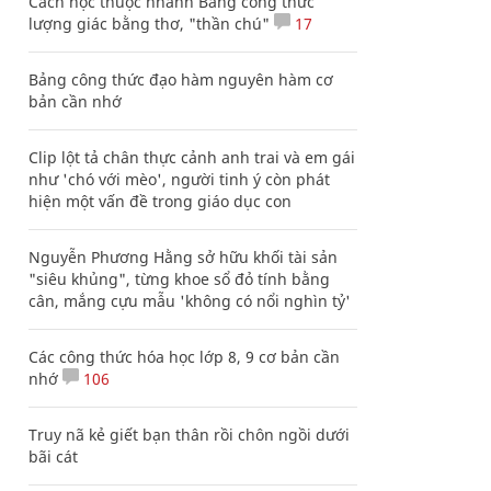
Cách học thuộc nhanh Bảng công thức
lượng giác bằng thơ, "thần chú"
17
Bảng công thức đạo hàm nguyên hàm cơ
bản cần nhớ
Clip lột tả chân thực cảnh anh trai và em gái
như 'chó với mèo', người tinh ý còn phát
hiện một vấn đề trong giáo dục con
Nguyễn Phương Hằng sở hữu khối tài sản
"siêu khủng", từng khoe sổ đỏ tính bằng
cân, mắng cựu mẫu 'không có nổi nghìn tỷ'
Các công thức hóa học lớp 8, 9 cơ bản cần
nhớ
106
Truy nã kẻ giết bạn thân rồi chôn ngồi dưới
bãi cát