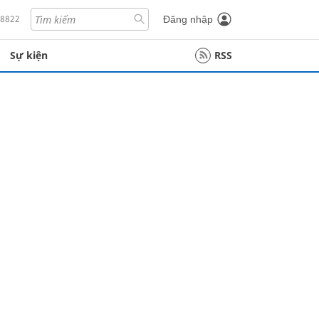
18822
Đăng nhập
Sự kiện
RSS