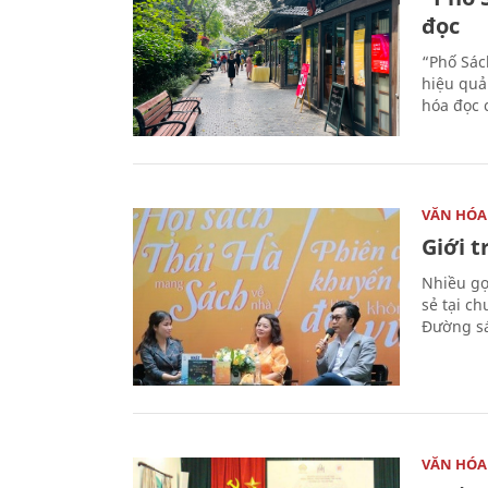
đọc
“Phố Sác
hiệu quả
hóa đọc 
VĂN HÓA
Giới 
Nhiều gợi
sẻ tại c
Đường sá
VĂN HÓA