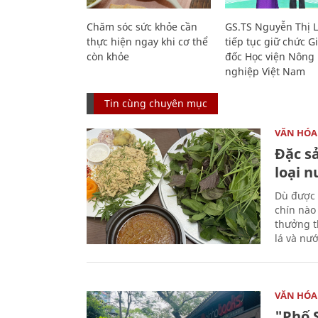
Chăm sóc sức khỏe cần
GS.TS Nguyễn Thị 
thực hiện ngay khi cơ thể
tiếp tục giữ chức 
còn khỏe
đốc Học viện Nông
nghiệp Việt Nam
Tin cùng chuyên mục
VĂN HÓA
Đặc s
loại 
Dù được 
chín nào
thưởng th
lá và nư
VĂN HÓA
"Phố 