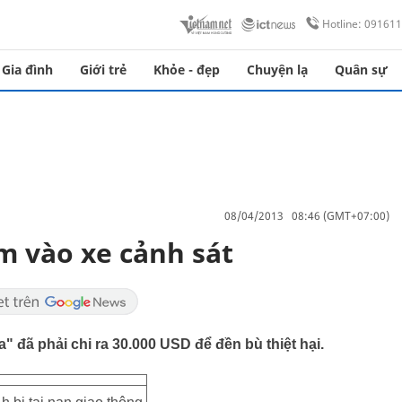
Hotline: 09161
Gia đình
Giới trẻ
Khỏe - đẹp
Chuyện lạ
Quân sự
08/04/2013 08:46 (GMT+07:00)
m vào xe cảnh sát
" đã phải chi ra 30.000 USD để đền bù thiệt hại.