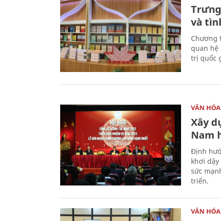
Trưng
và tìn
Chương t
quan hệ 
trị quốc 
VĂN HÓA
Xây d
Nam 
Định hướ
khơi dậy
sức mạnh
triển.
VĂN HÓA