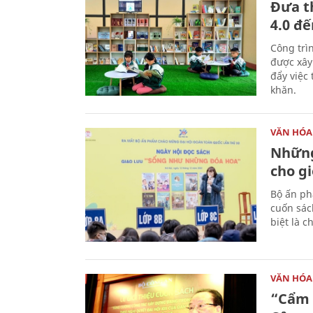
Đưa t
4.0 đ
Công trì
được xây
đẩy việc 
khăn.
VĂN HÓA
Những
cho gi
Bộ ấn ph
cuốn sác
biệt là c
VĂN HÓA
“Cẩm 