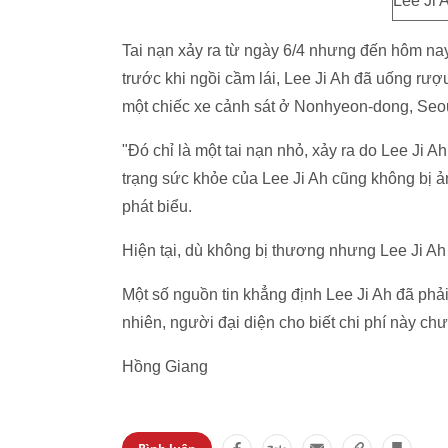
Lee Ji A
Tai nạn xảy ra từ ngày 6/4 nhưng đến hôm nay
trước khi ngồi cầm lái, Lee Ji Ah đã uống rư
một chiếc xe cảnh sát ở Nonhyeon-dong, Seou
"Đó chỉ là một tai nạn nhỏ, xảy ra do Lee Ji 
trạng sức khỏe của Lee Ji Ah cũng không bị ả
phát biểu.
Hiện tại, dù không bị thương nhưng Lee Ji Ah 
Một số nguồn tin khẳng định Lee Ji Ah đã phả
nhiên, người đại diện cho biết chi phí này ch
Hồng Giang