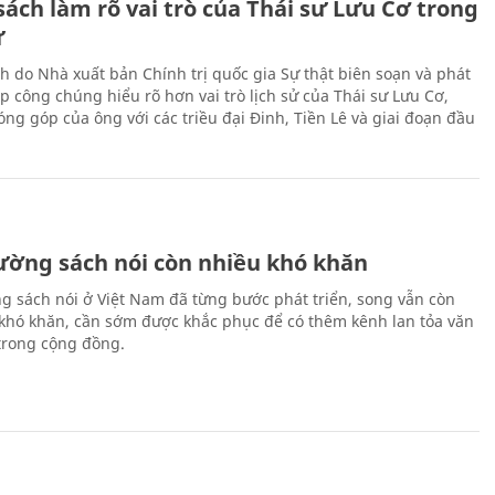
ách làm rõ vai trò của Thái sư Lưu Cơ trong
ử
h do Nhà xuất bản Chính trị quốc gia Sự thật biên soạn và phát
p công chúng hiểu rõ hơn vai trò lịch sử của Thái sư Lưu Cơ,
ng góp của ông với các triều đại Đinh, Tiền Lê và giai đoạn đầu
rường sách nói còn nhiều khó khăn
ng sách nói ở Việt Nam đã từng bước phát triển, song vẫn còn
 khó khăn, cần sớm được khắc phục để có thêm kênh lan tỏa văn
trong cộng đồng.