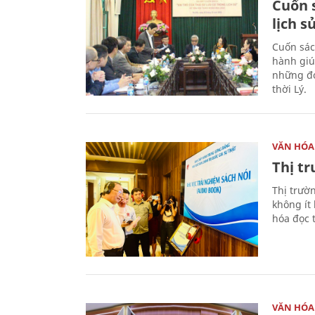
Cuốn s
lịch s
Cuốn sác
hành giú
những đó
thời Lý.
VĂN HÓA
Thị t
Thị trườ
không ít
hóa đọc 
VĂN HÓA