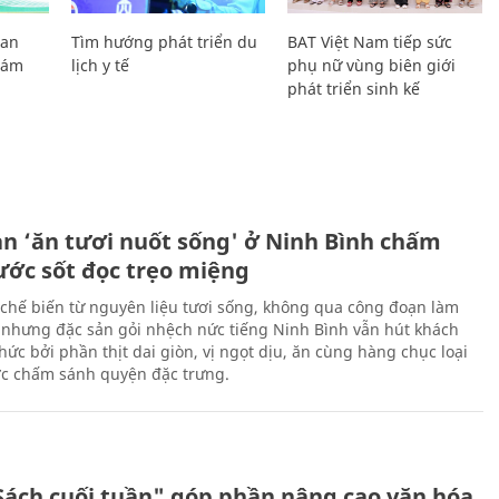
Lan
Tìm hướng phát triển du
BAT Việt Nam tiếp sức
Giám
lịch y tế
phụ nữ vùng biên giới
phát triển sinh kế
ản ‘ăn tươi nuốt sống' ở Ninh Bình chấm
nước sốt đọc trẹo miệng
chế biến từ nguyên liệu tươi sống, không qua công đoạn làm
 nhưng đặc sản gỏi nhệch nức tiếng Ninh Bình vẫn hút khách
ức bởi phần thịt dai giòn, vị ngọt dịu, ăn cùng hàng chục loại
ớc chấm sánh quyện đặc trưng.
Sách cuối tuần" góp phần nâng cao văn hóa