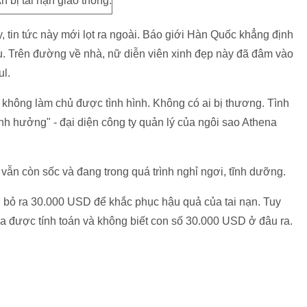
h bị tai nạn giao thông.
, tin tức này mới lọt ra ngoài. Báo giới Hàn Quốc khẳng định
ợu. Trên đường về nhà, nữ diễn viên xinh đẹp này đã đâm vào
l.
Ah không làm chủ được tình hình. Không có ai bị thương. Tình
nh hưởng" - đại diện công ty quản lý của ngôi sao Athena
vẫn còn sốc và đang trong quá trình nghỉ ngơi, tĩnh dưỡng.
i bỏ ra 30.000 USD để khắc phục hậu quả của tai nạn. Tuy
ưa được tính toán và không biết con số 30.000 USD ở đâu ra.