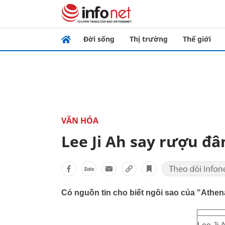
Đời sống
Thị trường
Thế giới
VĂN HÓA
Lee Ji Ah say rượu đâ
Có nguồn tin cho biết ngôi sao của "Athena